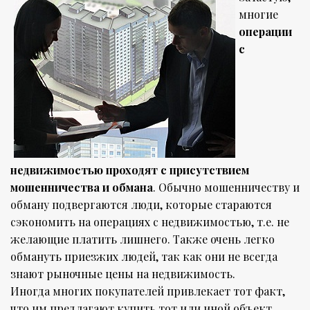
многие
операции
с
недвижимостью проходят с присутствием
мошенничества и обмана
. Обычно мошенничеству и
обману подвергаются люди, которые стараются
сэкономить на операциях с недвижимостью, т.е. не
желающие платить лишнего. Также очень легко
обмануть приезжих людей, так как они не всегда
знают рыночные цены на недвижимость.
Иногда многих покупателей привлекает тот факт,
что им предлагают купить тот или иной объект