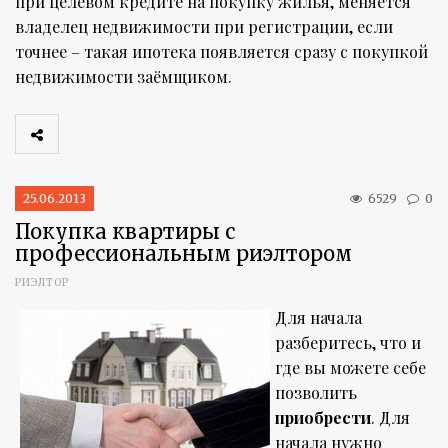
при целевом кредите на покупку жилья, меняется
владелец недвижимости при регистрации, если
точнее – такая ипотека появляется сразу с покупкой
недвижимости заёмщиком.
25.06.2013
6529
0
Покупка квартиры с
профессиональным риэлтором
РИЭЛТОР
Для начала
разберитесь, что и
где вы можете себе
позволить
приобрести
. Для
начала нужно