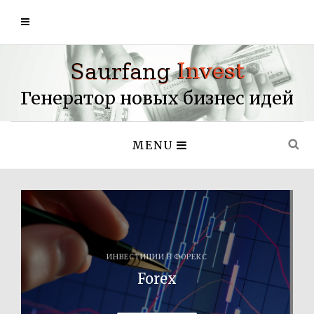
Генератор новых бизнес идей
MENU
ИНВЕСТИЦИИ В ФОРЕКС
Forex