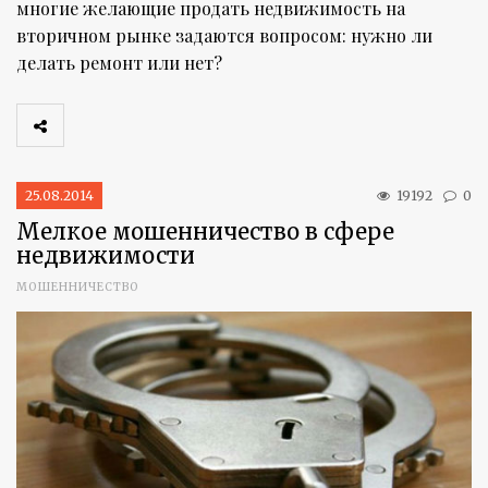
многие желающие продать недвижимость на
вторичном рынке задаются вопросом: нужно ли
делать ремонт или нет?
25.08.2014
19192
0
Мелкое мошенничество в сфере
недвижимости
МОШЕННИЧЕСТВО