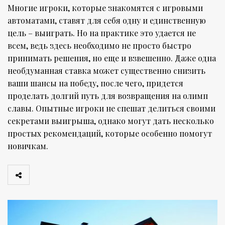
Многие игроки, которые знакомятся с игровыми
автоматами, ставят для себя одну и единственную
цель – выиграть. Но на практике это удается не
всем, ведь здесь необходимо не просто быстро
принимать решения, но еще и взвешенно. Даже одна
необдуманная ставка может существенно снизить
ваши шансы на победу, после чего, придется
проделать долгий путь для возвращения на олимп
славы. Опытные игроки не спешат делиться своими
секретами выигрыша, однако могут дать несколько
простых рекомендаций, которые особенно помогут
новичкам.