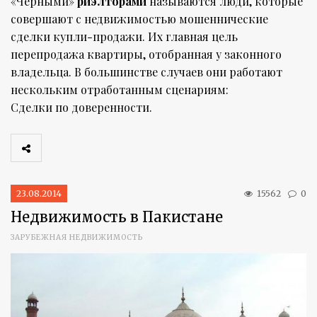
«Черными»
риэлторами
называются люди, которые
совершают с недвижимостью мошеннические
сделки купли-продажи. Их главная цель
перепродажа квартиры, отобранная у законного
владельца. В большинстве случаев они работают
нескольким отработанным сценариям:
Сделки по доверенности.
23.08.2014
15562
0
Недвижимость в Пакистане
ЗАРУБЕЖНАЯ НЕДВИЖИМОСТЬ