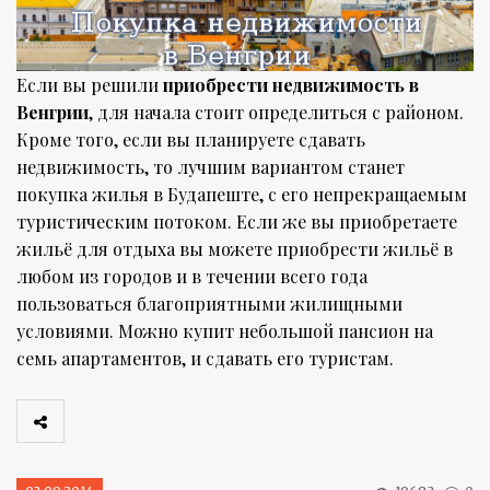
Если вы решили
приобрести недвижимость в
Венгрии
, для начала стоит определиться с районом.
Кроме того, если вы планируете сдавать
недвижимость, то лучшим вариантом станет
покупка жилья в Будапеште, с его непрекращаемым
туристическим потоком. Если же вы приобретаете
жильё для отдыха вы можете приобрести жильё в
любом из городов и в течении всего года
пользоваться благоприятными жилищными
условиями. Можно купит небольшой пансион на
семь апартаментов, и сдавать его туристам.