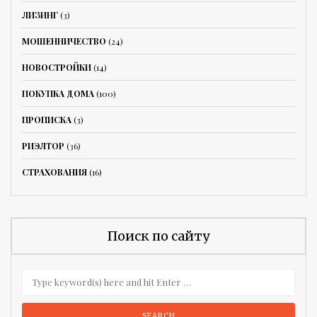
ЛИЗИНГ
(3)
МОШЕННИЧЕСТВО
(24)
НОВОСТРОЙКИ
(14)
ПОКУПКА ДОМА
(100)
ПРОПИСКА
(3)
РИЭЛТОР
(36)
СТРАХОВАНИЯ
(16)
Поиск по сайту