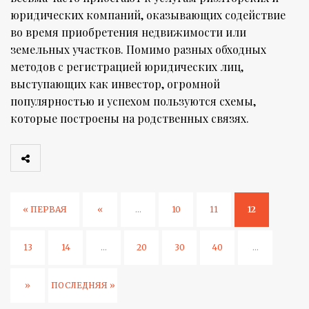
юридических компаний, оказывающих содействие
во время приобретения недвижимости или
земельных участков. Помимо разных обходных
методов с регистрацией юридических лиц,
выступающих как инвестор, огромной
популярностью и успехом пользуются схемы,
которые построены на родственных связях.
« ПЕРВАЯ
«
...
10
11
12
13
14
...
20
30
40
...
»
ПОСЛЕДНЯЯ »