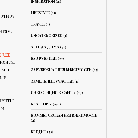
INSPIRATION
(25)
LIFESTYLE
(21)
артиру
TRAVEL
(3)
нтам.
UNCATEGORIZED
(1)
т
АРЕНДА ДОМА
(77)
одят
БЕЗ РУБРИКИ
(97)
иента,
ом, в
ЗАРУБЕЖНАЯ НЕДВИЖИМОСТЬ
(85)
ь и
ЗЕМЕЛЬНЫЕ УЧАСТКИ
(11)
ИНВЕСТИЦИИ В САЙТЫ
(77)
ументы
КВАРТИРЫ
(190)
 и
КОММЕРЧЕСКАЯ НЕДВИЖИМОСТЬ
(4)
КРЕДИТ
(73)