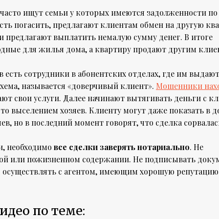
 часто ищут семьи у которых имеются задолженности по
ость погасить, предлагают клиентам обмен на другую кв
ии предлагают выплатить немалую сумму денег. В итоге
одные для жилья дома, а квартиру продают другим клие
есть сотрудники в абонентских отделах, где им выдаю
хема, называется «доверчивый клиент».
Мошенники нах
ют свои услуги. Далее начинают вытягивать деньги с кл
то выселением хозяев. Клиенту могут даже показать в д
ев, но в последний момент говорят, что сделка сорвалас
ии, необходимо
все сделки заверять нотариально
. Не
атой или пожизненном содержании. Не подписывать док
о осуществлять с агентом, имеющим хорошую репутацию
идео по теме: