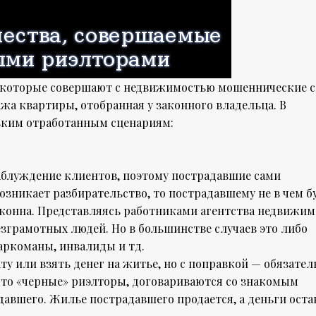
 которые совершают с недвижимостью мошеннические 
жа квартиры, отобранная у законного владельца. В
ьким отработанным сценариям:
заблуждение клиентов, поэтому пострадавшие сами
зникает разбирательство, то пострадавшему не в чем б
законна. Представляясь работниками агентства недвижим
зграмотных людей. Но в большинстве случаев это либо
аркоманы, инвалиды и тд.
ту или взять денег на житье, но с поправкой — обязател
что «черные» риэлторы, договариваются со знакомым
давшего. Жилье пострадавшего продается, а деньги ост