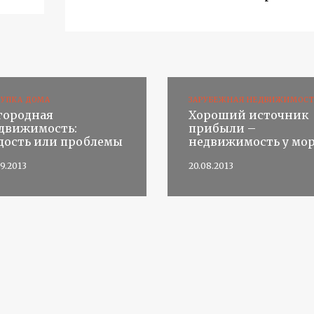
КУПКА ДОМА
ЗАРУБЕЖНАЯ НЕДВИЖИМОСТ
городная
Хороший источник
движимость:
прибыли –
дость или проблемы
недвижимость у мо
09.2013
20.08.2013