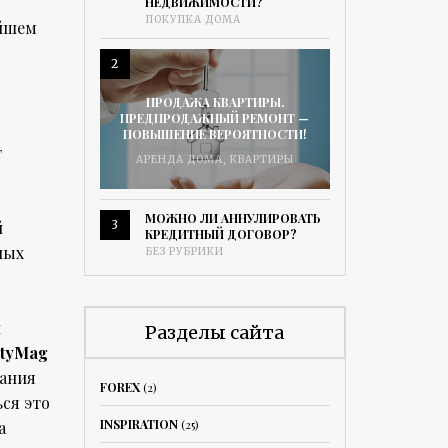
НЕДВИЖИМОСТИ?
ПОКУПКА ДОМА
ейшем
2
ПРОДАЖА КВАРТИРЫ.
ПРЕДПРОДАЖНЫЙ РЕМОНТ —
ПОВЫШЕНИЕ ВЕРОЯТНОСТИ!
т
АРЕНДА ДОМА
,
КВАРТИРЫ
МОЖНО ЛИ АННУЛИРОВАТЬ
й
3
КРЕДИТНЫЙ ДОГОВОР?
ных
БЕЗ РУБРИКИ
й
Разделы сайта
ltyMag
дания
FOREX
(2)
ся это
INSPIRATION
(25)
а