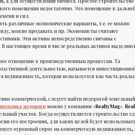
, а для осуществления бизнеса. Простое строительство
кого помещения недостаточно. Это помещение в дальн
ремени и сил.
ь различные экономические варианты, т.е. ее можно
ренду, можно продавать и пр. Экономисты считают
тивами. Эти активы непосредственно связаны с
. В настоящее время в числе реальных активов выделяю
ое отношение к производственным процессам. Та
зводственной деятельностью, называется инвестиционно
а недвижимость, которая используется как часть реаль
енно коммерческой, следует найти недорогой земельны
московье недорого
можно у компании «
RealtyMag
«.
Rea
льный участок. Когда осуществляется строительство з
гии его построения, для каких целей будет использовать
твует огромный спрос на коммерческую недвижимость, 