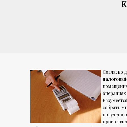
К
Согласно 
налоговый
помещения
операциях
Разумеетс
собрать мн
получению
проволоче