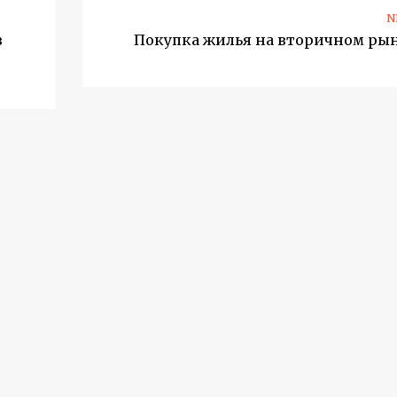
N
з
Покупка жилья на вторичном ры