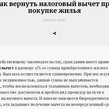
ак вернуть налоговый вычет п
покупке жилья
ПОКУПКА ДОМА
действующему законодательству, гражданин имеет право
 вычет
в размере 13% от суммы приобретенного жилого
. Выплата осуществляется единовременно. При послед
 с недвижимостью, данная сумма не выплачивается.
я, чтобы воспользоваться указанным вычетом, необходи
ожество документов и пройти ряд процедур на пути к
 налогового вычета. И многие опасаются бюрократичес
к, откладывают получение вычета на неопределенный ср