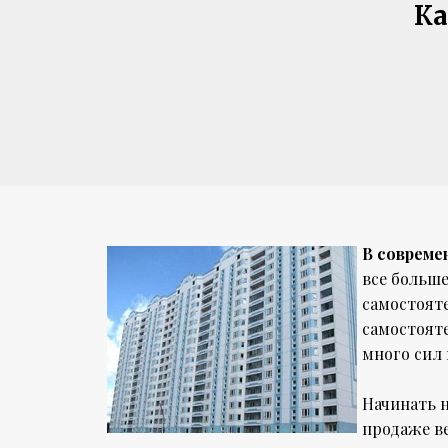
Ка
В совреме
все больш
самостоят
самостоят
много сил 
Начинать н
продаже ве