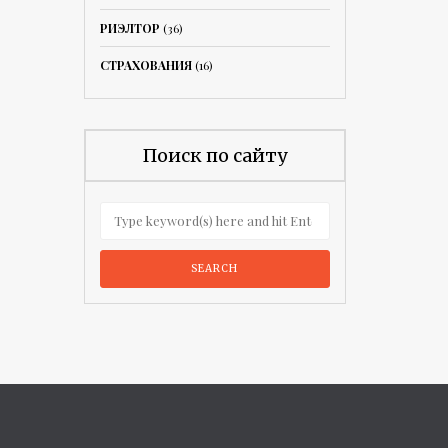
РИЭЛТОР
(36)
СТРАХОВАНИЯ
(16)
Поиск по сайту