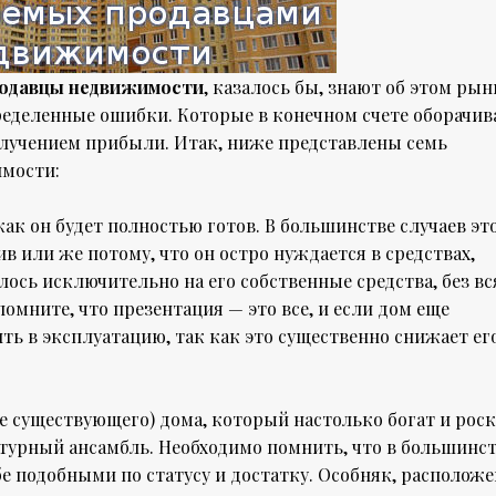
одавцы недвижимости
, казалось бы, знают об этом рын
ределенные ошибки. Которые в конечном счете оборачи
лучением прибыли. Итак, ниже представлены семь
мости:
 как он будет полностью готов. В большинстве случаев эт
в или же потому, что он остро нуждается в средствах,
елось исключительно на его собственные средства, без в
омните, что презентация — это все, и если дом еще
ить в эксплуатацию, так как это существенно снижает ег
е существующего) дома, который настолько богат и рос
турный ансамбль. Необходимо помнить, что в большинс
бе подобными по статусу и достатку. Особняк, располож