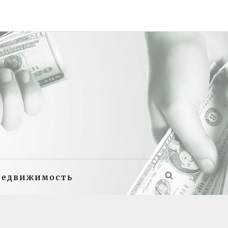
недвижимость