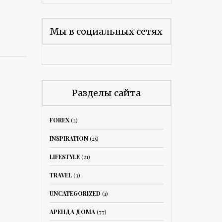
Мы в социальных сетях
Разделы сайта
FOREX
(2)
INSPIRATION
(25)
LIFESTYLE
(21)
TRAVEL
(3)
UNCATEGORIZED
(1)
АРЕНДА ДОМА
(77)