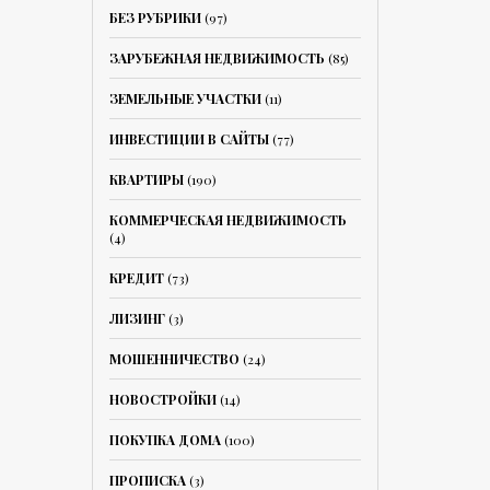
БЕЗ РУБРИКИ
(97)
ЗАРУБЕЖНАЯ НЕДВИЖИМОСТЬ
(85)
ЗЕМЕЛЬНЫЕ УЧАСТКИ
(11)
ИНВЕСТИЦИИ В САЙТЫ
(77)
КВАРТИРЫ
(190)
КОММЕРЧЕСКАЯ НЕДВИЖИМОСТЬ
(4)
КРЕДИТ
(73)
ЛИЗИНГ
(3)
МОШЕННИЧЕСТВО
(24)
НОВОСТРОЙКИ
(14)
ПОКУПКА ДОМА
(100)
ПРОПИСКА
(3)