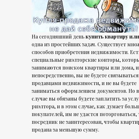
На сегодняшний день
купить квартиру или
одна из простейших задач. Существует мно
способов приобретения недвижимости. Ест
специальные риэлторские конторы, котор
занимаются поиском квартиры или дома, и
непосредственно, вы не будете связываться
продавцами недвижимости, и не вы будете
заниматься оформлением документов. Но в
случае вы обязаны будете заплатить за усл
риэлтора, и в этом случае, как думает бол
покупателей, им не удастся поторговаться, 
посредник не заинтересован, чтобы кварти
продана за меньшую сумму.