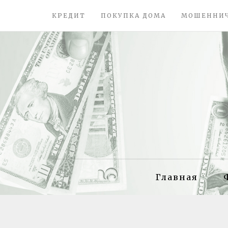
КРЕДИТ
ПОКУПКА ДОМА
МОШЕННИ
Главная