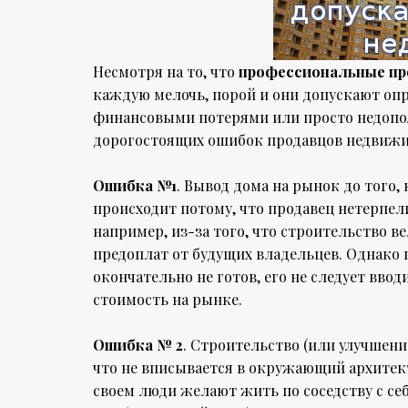
Несмотря на то, что
профессиональные пр
каждую мелочь, порой и они допускают оп
финансовыми потерями или просто недопо
дорогостоящих ошибок продавцов недвижи
Ошибка №1
. Вывод дома на рынок до того,
происходит потому, что продавец нетерпели
например, из-за того, что строительство в
предоплат от будущих владельцев. Однако п
окончательно не готов, его не следует ввод
стоимость на рынке.
Ошибка № 2
. Строительство (или улучшени
что не вписывается в окружающий архитек
своем люди желают жить по соседству с се