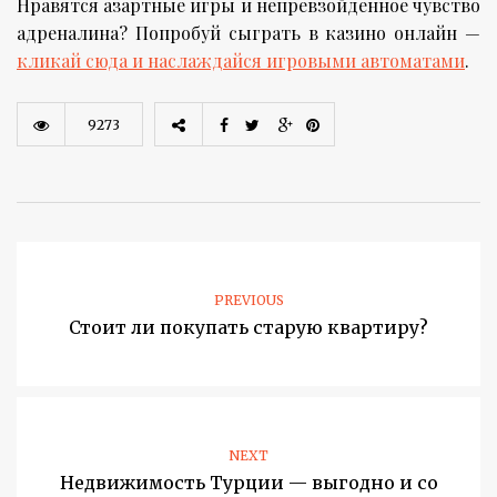
Нравятся азартные игры и непревзойденное чувство
адреналина? Попробуй сыграть в казино онлайн —
кликай сюда и наслаждайся игровыми автоматами
.
9273
PREVIOUS
Стоит ли покупать старую квартиру?
NEXT
Недвижимость Турции — выгодно и со