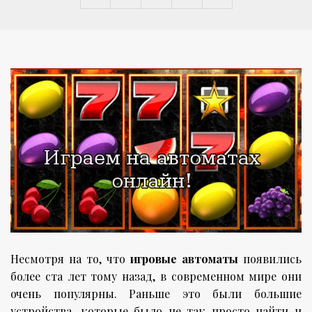
Несмотря на то, что
игровые автоматы
появились
более ста лет тому назад, в современном мире они
очень популярны. Раньше это были большие
устройства, которые было не так просто найти и