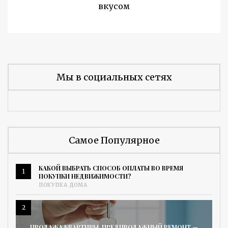
вкусом
Мы в социальных сетях
Самое Популярное
КАКОЙ ВЫБРАТЬ СПОСОБ ОПЛАТЫ ВО ВРЕМЯ
1
ПОКУПКИ НЕДВИЖИМОСТИ?
ПОКУПКА ДОМА
2
ПРОДАЖА КВАРТИРЫ. ПРЕДПРОДАЖНЫЙ РЕМОНТ —