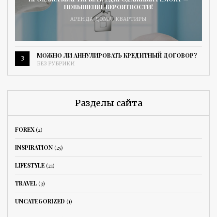
ПОВЫШЕНИЕ ВЕРОЯТНОСТИ!
АРЕНДА ДОМА
,
КВАРТИРЫ
МОЖНО ЛИ АННУЛИРОВАТЬ КРЕДИТНЫЙ ДОГОВОР?
3
БЕЗ РУБРИКИ
Разделы сайта
FOREX
(2)
INSPIRATION
(25)
LIFESTYLE
(21)
TRAVEL
(3)
UNCATEGORIZED
(1)