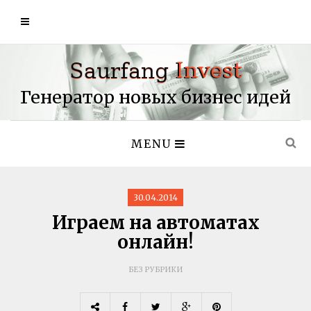
Генератор новых бизнес идей
MENU
30.04.2014
Играем на автоматах
онлайн!
БЕЗ РУБРИКИ