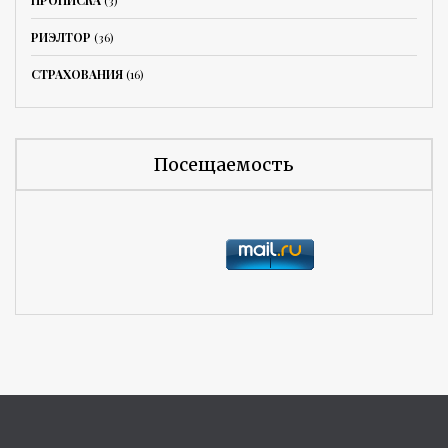
РИЭЛТОР
(36)
СТРАХОВАНИЯ
(16)
Посещаемость