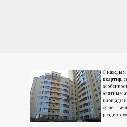
С каждым 
квартир
, 
особеннос
элитным а
площади ко
существен
раздел хоз