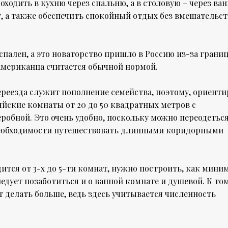
ходить в кухню через спальню, а в столовую – через ва
, а также обеспечить спокойный отдых без вмешательст
пален, а это новаторство пришло в Россию из-за грани
 американца считается обычной нормой.
ереезда служит пополнение семейства, поэтому, ориенти
яйские комнаты от 20 до 50 квадратных метров с
робной. Это очень удобно, поскольку можно переодеться
 необходимости путешествовать длинными коридорными
дится от 3-х до 5-ти комнат, нужно построить, как миним
ледует позаботиться и о ванной комнате и душевой. К то
т делать больше, ведь здесь учитывается численность