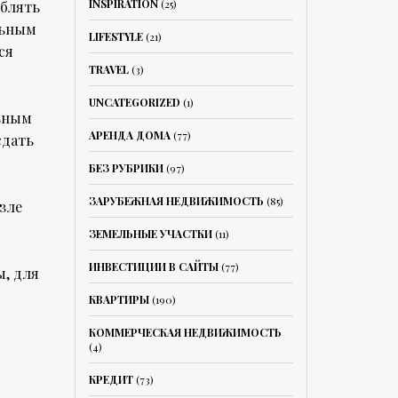
INSPIRATION
(25)
еблять
льным
LIFESTYLE
(21)
ся
TRAVEL
(3)
UNCATEGORIZED
(1)
льным
АРЕНДА ДОМА
(77)
сдать
БЕЗ РУБРИКИ
(97)
ЗАРУБЕЖНАЯ НЕДВИЖИМОСТЬ
(85)
узле
ЗЕМЕЛЬНЫЕ УЧАСТКИ
(11)
ИНВЕСТИЦИИ В САЙТЫ
(77)
ы, для
КВАРТИРЫ
(190)
КОММЕРЧЕСКАЯ НЕДВИЖИМОСТЬ
(4)
КРЕДИТ
(73)