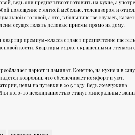
вой, ведь они предпочитают готовить на кухне, а употр
собой помещение с мягкой мебелью, телевизором и отде
иальной столовой, а это, в большинстве случаев, касает
дены осуществлять деловые приемы прямо на дому.
ы квартир премиум-класса отдают предпочтение пасте
лоновой кости. Квартиры с ярко окрашенными стенами 
реобладает паркет и ламинат. Конечно, на кухне и в сан
ладется ковролин, что обеспечивает комфорт и уют.
натории, цены на путевки в 2013 году. Ведь жемчужина
 Для кого-то неожиданностью станут минеральные ванн