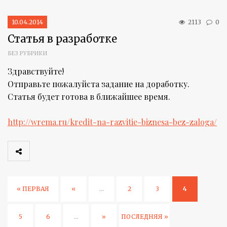
10.04.2014
2113
0
Статья в разработке
БЕЗ РУБРИКИ
Здравствуйте!
Отправьте пожалуйста задание на доработку.
Статья будет готова в ближайшее время.
http://wrema.ru/kredit-na-razvitie-biznesa-bez-zaloga/
« ПЕРВАЯ
«
...
2
3
4
5
6
...
»
ПОСЛЕДНЯЯ »