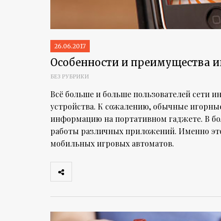
26.06.2017
Особенности и преимущества и
БЕЗ РУБРИКИ
Всё больше и больше пользователей сети 
устройства. К сожалению, обычные игорны
информацию на портативном гаджете. В б
работы различных приложений. Именно это
мобильных игровых автоматов.