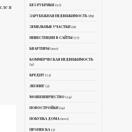
БЕЗ РУБРИКИ
(97)
сле и
ЗАРУБЕЖНАЯ НЕДВИЖИМОСТЬ
(85)
ЗЕМЕЛЬНЫЕ УЧАСТКИ
(11)
ИНВЕСТИЦИИ В САЙТЫ
(77)
КВАРТИРЫ
(190)
КОММЕРЧЕСКАЯ НЕДВИЖИМОСТЬ
(4)
КРЕДИТ
(73)
ЛИЗИНГ
(3)
МОШЕННИЧЕСТВО
(24)
НОВОСТРОЙКИ
(14)
ПОКУПКА ДОМА
(100)
ПРОПИСКА
(3)