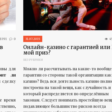
8391
0
31.07.2015
4
 в
Онлайн-казино с гарантией или 
мой приз?
БЕЗ РУБРИКИ
тивы для
Можно ли рассчитывать на какие-то вообще
оит ли
гарантии со стороны такой организации как
 сделку
казино? Ведь вся деятельность казино полн
построена на такой вещи, как случайность и 
который распределяется по определённым
е время
законам. Следует понимать простейшую вещ
твенно,
подавляющее большинство рисков всегда