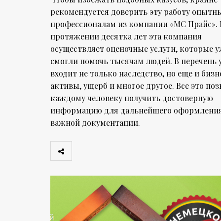
рекомендуется доверить эту работу опытн
профессионалам из компании «МС Прайс». 
протяжении десятка лет эта компания
осуществляет оценочные услуги, которые 
смогли помочь тысячам людей. В перечень 
входит не только наследство, но еще и бизн
активы, ущерб и многое другое. Все это поз
каждому человеку получить достоверную
информацию для дальнейшего оформлени
важной документации.