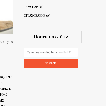
РИЭЛТОР
(36)
СТРАХОВАНИЯ
(16)
Поиск по сайту
684
0
м
порами
ля
ниях и
акже
ых
 на