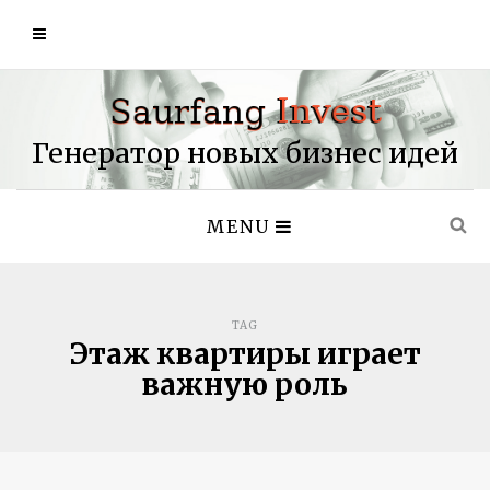
Генератор новых бизнес идей
MENU
TAG
Этаж квартиры играет
важную роль