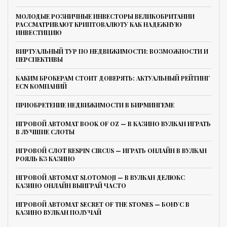
МОЛОДЫЕ РОЗНИЧНЫЕ ИНВЕСТОРЫ ВЕЛИКОБРИТАНИИ
РАССМАТРИВАЮТ КРИПТОВАЛЮТУ КАК НАДЕЖНУЮ
ИНВЕСТИЦИЮ
ВИРТУАЛЬНЫЙ ТУР ПО НЕДВИЖИМОСТИ: ВОЗМОЖНОСТИ И
ПЕРСПЕКТИВЫ
КАКИМ БРОКЕРАМ СТОИТ ДОВЕРЯТЬ: АКТУАЛЬНЫЙ РЕЙТИНГ
ECN КОМПАНИЙ
ПРИОБРЕТЕНИЕ НЕДВИЖИМОСТИ В БИРМИНГЕМЕ
ИГРОВОЙ АВТОМАТ BOOK OF OZ — В КАЗИНО ВУЛКАН ИГРАТЬ
В ЛУЧШИЕ СЛОТЫ
ИГРОВОЙ СЛОТ RESPIN CIRCUS — ИГРАТЬ ОНЛАЙН В ВУЛКАН
РОЯЛЬ КЗ КАЗИНО
ИГРОВОЙ АВТОМАТ SLOTOMOJI — В ВУЛКАН ДЕЛЮКС
КАЗИНО ОНЛАЙН ВЫИГРАЙ ЧАСТО
ИГРОВОЙ АВТОМАТ SECRET OF THE STONES — БОНУС В
КАЗИНО ВУЛКАН ПОЛУЧАЙ