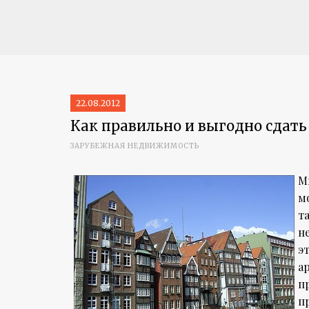
22.08.2012
Как правильно и выгодно сдать
ЗАРУБЕЖНАЯ НЕДВИЖИМОСТЬ
М
м
т
н
э
а
п
п