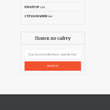
РИЭЛТОР
(36)
СТРАХОВАНИЯ
(16)
Поиск по сайту