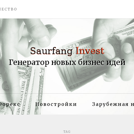
ЧЕСТВО
Генератор новых бизнес идей
Форекс
Новостройки
Зарубежная 
TAG