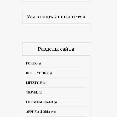
Мы в социальных сетях
Разделы сайта
FOREX
(2)
INSPIRATION
(25)
LIFESTYLE
(21)
TRAVEL
(3)
UNCATEGORIZED
(1)
АРЕНДА ДОМА
(77)