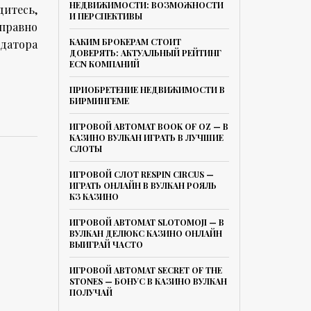
НЕДВИЖИМОСТИ: ВОЗМОЖНОСТИ
дитесь,
И ПЕРСПЕКТИВЫ
правно
КАКИМ БРОКЕРАМ СТОИТ
датора
ДОВЕРЯТЬ: АКТУАЛЬНЫЙ РЕЙТИНГ
ECN КОМПАНИЙ
ПРИОБРЕТЕНИЕ НЕДВИЖИМОСТИ В
БИРМИНГЕМЕ
ИГРОВОЙ АВТОМАТ BOOK OF OZ — В
КАЗИНО ВУЛКАН ИГРАТЬ В ЛУЧШИЕ
СЛОТЫ
ИГРОВОЙ СЛОТ RESPIN CIRCUS —
ИГРАТЬ ОНЛАЙН В ВУЛКАН РОЯЛЬ
КЗ КАЗИНО
ИГРОВОЙ АВТОМАТ SLOTOMOJI — В
ВУЛКАН ДЕЛЮКС КАЗИНО ОНЛАЙН
ВЫИГРАЙ ЧАСТО
ИГРОВОЙ АВТОМАТ SECRET OF THE
STONES — БОНУС В КАЗИНО ВУЛКАН
ПОЛУЧАЙ