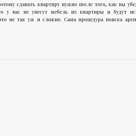
оэтому сдавать квартиру нужно после того, как вы убе
то у вас не унесут мебель из квартиры и будут ис
 это не так уж и сложно. Сама процедура поиска арен