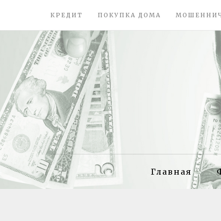
КРЕДИТ
ПОКУПКА ДОМА
МОШЕННИ
Главная