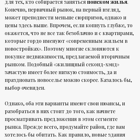
для тех, кто собирается заняться
поиском жилья
.
Конечно, первичный рынок, на первый взгляд,
может преподнести меньше сюрпризов, однако и
цены здесь выше. Впрочем, если копнуть глубже, то
окажется, что не все так безоблачно и с квартирами,
которые гордо именуют «современным жильем в
новостройках». Поэтому многие склоняются к
покупке недвижимости, предлагаемой вторичным
рынком. Подобный «жилищный секонд-хэнд»
зачастую имеет более низкую стоимость, да и
праздновать новоселье можно скорее. Казалось бы,
выбор очевиден.
Однако, оба эти варианты имеют свои нюансы, и
разобраться в них стоит до того, как начнете
просматривать предложения в этом сегменте
рынка. Прежде всего, продумайте район, где вам
хотелось бы обитать. Как правило, новые здания