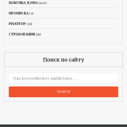
ПОКУПКА ДОМА
(100)
ПРОПИСКА
(3)
РИЭЛТОР
(36)
СТРАХОВАНИЯ
(16)
Поиск по сайту