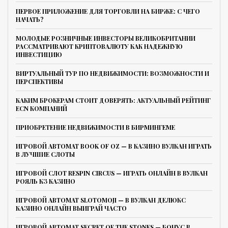
ПЕРВОЕ ПРИЛОЖЕНИЕ ДЛЯ ТОРГОВЛИ НА БИРЖЕ: С ЧЕГО
НАЧАТЬ?
МОЛОДЫЕ РОЗНИЧНЫЕ ИНВЕСТОРЫ ВЕЛИКОБРИТАНИИ
РАССМАТРИВАЮТ КРИПТОВАЛЮТУ КАК НАДЕЖНУЮ
ИНВЕСТИЦИЮ
ВИРТУАЛЬНЫЙ ТУР ПО НЕДВИЖИМОСТИ: ВОЗМОЖНОСТИ И
ПЕРСПЕКТИВЫ
КАКИМ БРОКЕРАМ СТОИТ ДОВЕРЯТЬ: АКТУАЛЬНЫЙ РЕЙТИНГ
ECN КОМПАНИЙ
ПРИОБРЕТЕНИЕ НЕДВИЖИМОСТИ В БИРМИНГЕМЕ
ИГРОВОЙ АВТОМАТ BOOK OF OZ — В КАЗИНО ВУЛКАН ИГРАТЬ
В ЛУЧШИЕ СЛОТЫ
ИГРОВОЙ СЛОТ RESPIN CIRCUS — ИГРАТЬ ОНЛАЙН В ВУЛКАН
РОЯЛЬ КЗ КАЗИНО
ИГРОВОЙ АВТОМАТ SLOTOMOJI — В ВУЛКАН ДЕЛЮКС
КАЗИНО ОНЛАЙН ВЫИГРАЙ ЧАСТО
ИГРОВОЙ АВТОМАТ SECRET OF THE STONES — БОНУС В