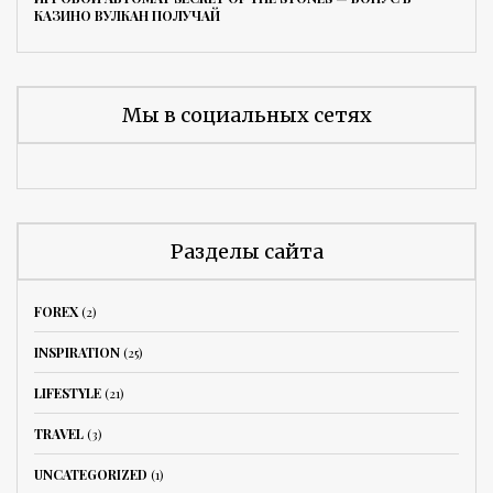
КАЗИНО ВУЛКАН ПОЛУЧАЙ
Мы в социальных сетях
Разделы сайта
FOREX
(2)
INSPIRATION
(25)
LIFESTYLE
(21)
TRAVEL
(3)
UNCATEGORIZED
(1)