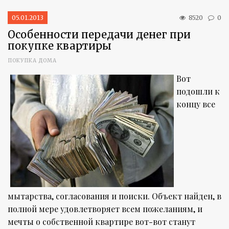
05.01.2013
8520
0
Особенности передачи денег при
покупке квартиры
ПОКУПКА ДОМА
Вот
подошли к
концу все
мытарства, согласования и поиски. Объект найден, в
полной мере удовлетворяет всем пожеланиям, и
мечты о собственной квартире вот-вот станут