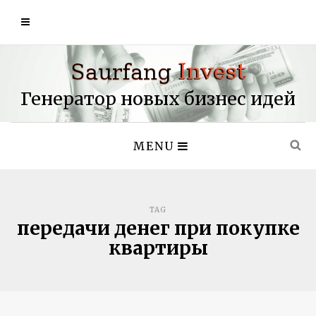
Генератор новых бизнес идей
MENU
TAG
передачи денег при покупке
квартиры