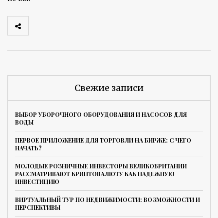
Свежие записи
ВЫБОР УБОРОЧНОГО ОБОРУДОВАНИЯ И НАСОСОВ ДЛЯ
ВОДЫ
ПЕРВОЕ ПРИЛОЖЕНИЕ ДЛЯ ТОРГОВЛИ НА БИРЖЕ: С ЧЕГО
НАЧАТЬ?
МОЛОДЫЕ РОЗНИЧНЫЕ ИНВЕСТОРЫ ВЕЛИКОБРИТАНИИ
РАССМАТРИВАЮТ КРИПТОВАЛЮТУ КАК НАДЕЖНУЮ
ИНВЕСТИЦИЮ
ВИРТУАЛЬНЫЙ ТУР ПО НЕДВИЖИМОСТИ: ВОЗМОЖНОСТИ И
ПЕРСПЕКТИВЫ