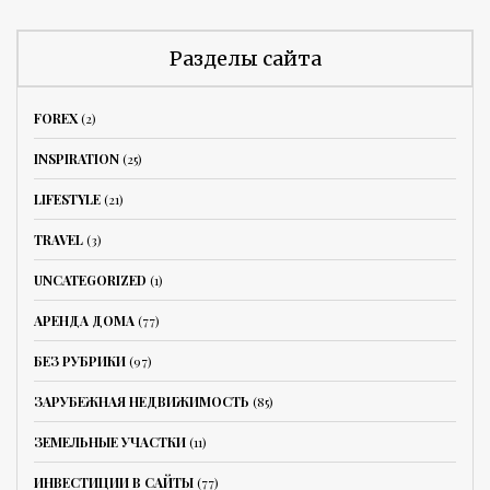
Разделы сайта
FOREX
(2)
INSPIRATION
(25)
LIFESTYLE
(21)
TRAVEL
(3)
UNCATEGORIZED
(1)
АРЕНДА ДОМА
(77)
БЕЗ РУБРИКИ
(97)
ЗАРУБЕЖНАЯ НЕДВИЖИМОСТЬ
(85)
ЗЕМЕЛЬНЫЕ УЧАСТКИ
(11)
ИНВЕСТИЦИИ В САЙТЫ
(77)