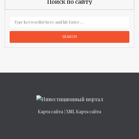
Поиск по сайту
Карта сайта
|
XML Карта сайта