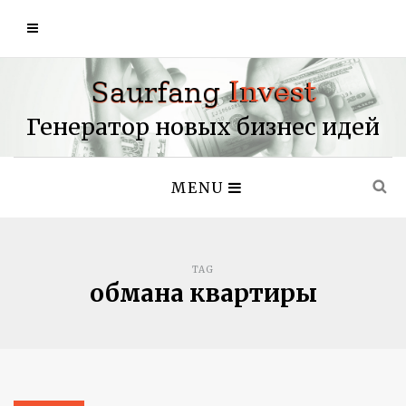
Генератор новых бизнес идей
MENU
TAG
обмана квартиры