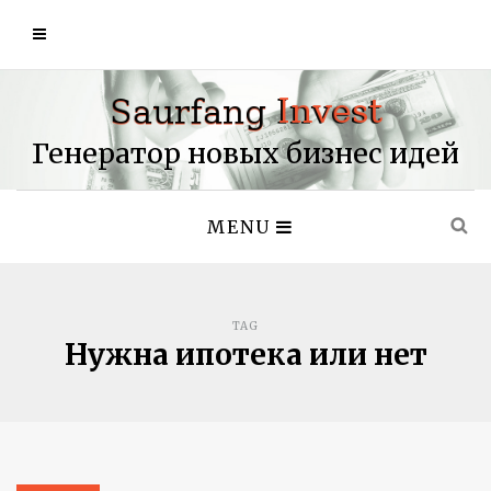
Генератор новых бизнес идей
MENU
TAG
Нужна ипотека или нет