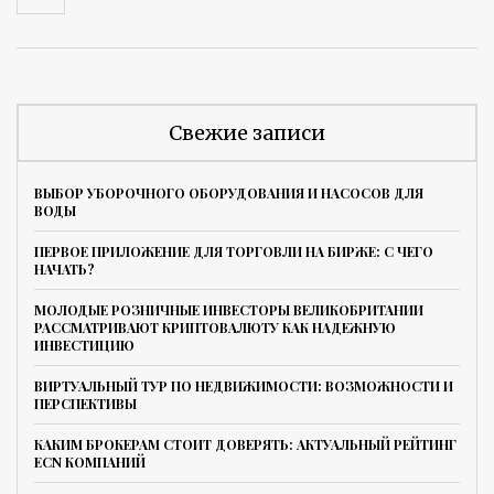
Свежие записи
ВЫБОР УБОРОЧНОГО ОБОРУДОВАНИЯ И НАСОСОВ ДЛЯ
ВОДЫ
ПЕРВОЕ ПРИЛОЖЕНИЕ ДЛЯ ТОРГОВЛИ НА БИРЖЕ: С ЧЕГО
НАЧАТЬ?
МОЛОДЫЕ РОЗНИЧНЫЕ ИНВЕСТОРЫ ВЕЛИКОБРИТАНИИ
РАССМАТРИВАЮТ КРИПТОВАЛЮТУ КАК НАДЕЖНУЮ
ИНВЕСТИЦИЮ
ВИРТУАЛЬНЫЙ ТУР ПО НЕДВИЖИМОСТИ: ВОЗМОЖНОСТИ И
ПЕРСПЕКТИВЫ
КАКИМ БРОКЕРАМ СТОИТ ДОВЕРЯТЬ: АКТУАЛЬНЫЙ РЕЙТИНГ
ECN КОМПАНИЙ