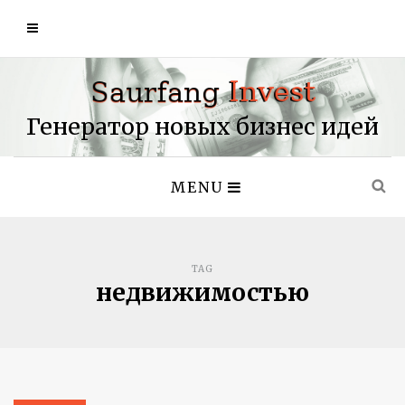
Генератор новых бизнес идей
MENU
TAG
недвижимостью