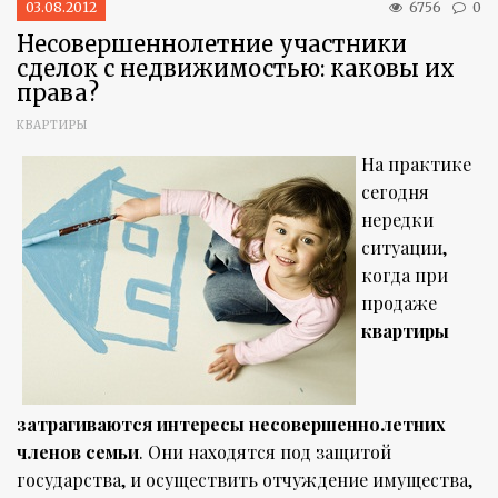
03.08.2012
6756
0
Несовершеннолетние участники
сделок с недвижимостью: каковы их
права?
КВАРТИРЫ
На практике
сегодня
нередки
ситуации,
когда при
продаже
квартиры
затрагиваются интересы несовершеннолетних
членов семьи
. Они находятся под защитой
государства, и осуществить отчуждение имущества,