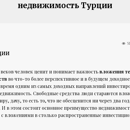
недвижимость Турции
5
ции
 веков человек ценит и понимает важность
вложения те
ств
во что-то более перспективное и в будущем доходное
 время одним из самых доходных направлений инвестир
недвижимость. Свободные средства люди стараются вло
ру, дачу, то есть то, что не обесценится ни через два год
. И в этом состоит основное преимущество недвижимост
 с вложениями в столько распространенные инвестици