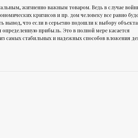
уальным, жизненно важным товаром. Ведь в случае войн
ономических кризисов и пр. дом человеку все равно буд
ь вывод, что если в серьезно подошли к выбору объекта
м определенную прибыль. Это в полной мере касается
из самых стабильных и надежных способов вложения де