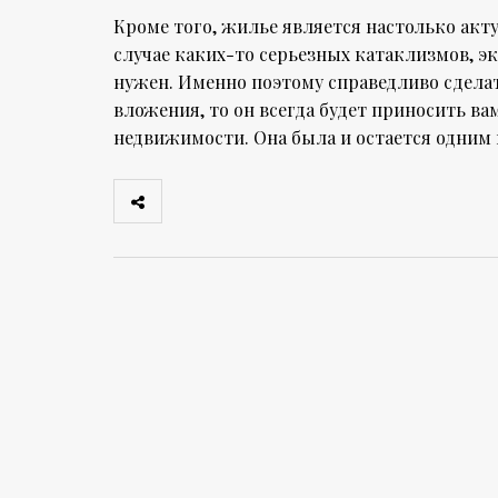
Кроме того, жилье является настолько акт
случае каких-то серьезных катаклизмов, эк
нужен. Именно поэтому справедливо сделат
вложения, то он всегда будет приносить ва
недвижимости. Она была и остается одним 