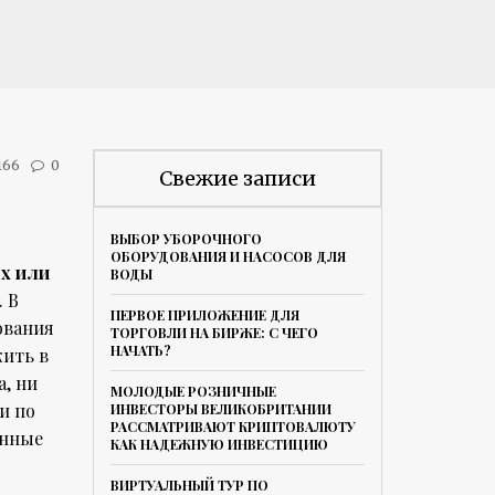
166
0
Свежие записи
ВЫБОР УБОРОЧНОГО
ОБОРУДОВАНИЯ И НАСОСОВ ДЛЯ
х или
ВОДЫ
. В
ПЕРВОЕ ПРИЛОЖЕНИЕ ДЛЯ
ования
ТОРГОВЛИ НА БИРЖЕ: С ЧЕГО
НАЧАТЬ?
жить в
а, ни
МОЛОДЫЕ РОЗНИЧНЫЕ
и по
ИНВЕСТОРЫ ВЕЛИКОБРИТАНИИ
РАССМАТРИВАЮТ КРИПТОВАЛЮТУ
онные
КАК НАДЕЖНУЮ ИНВЕСТИЦИЮ
ВИРТУАЛЬНЫЙ ТУР ПО