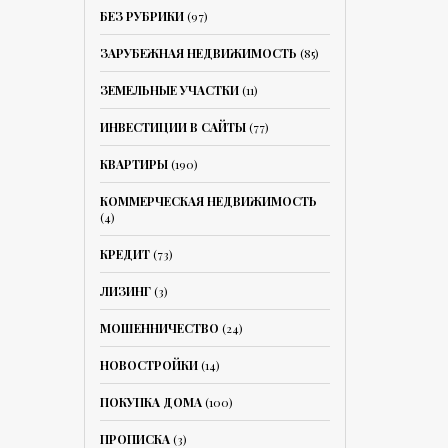
БЕЗ РУБРИКИ
(97)
ЗАРУБЕЖНАЯ НЕДВИЖИМОСТЬ
(85)
ЗЕМЕЛЬНЫЕ УЧАСТКИ
(11)
ИНВЕСТИЦИИ В САЙТЫ
(77)
КВАРТИРЫ
(190)
КОММЕРЧЕСКАЯ НЕДВИЖИМОСТЬ
(4)
КРЕДИТ
(73)
ЛИЗИНГ
(3)
МОШЕННИЧЕСТВО
(24)
НОВОСТРОЙКИ
(14)
ПОКУПКА ДОМА
(100)
ПРОПИСКА
(3)