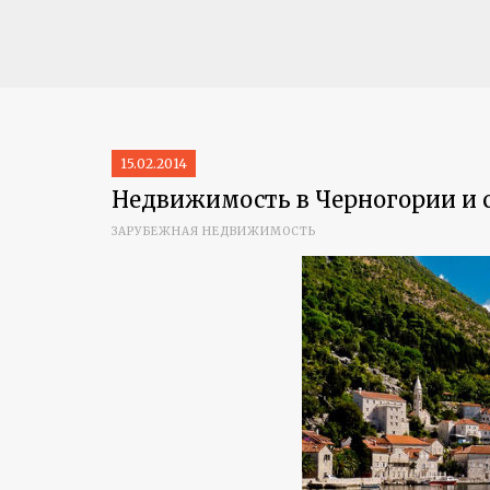
15.02.2014
Недвижимость в Черногории и 
ЗАРУБЕЖНАЯ НЕДВИЖИМОСТЬ