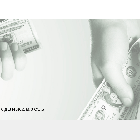
недвижимость