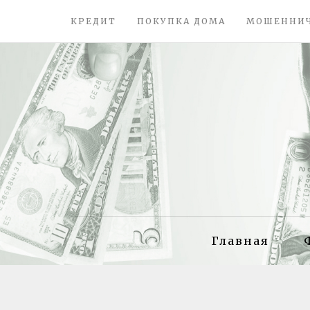
КРЕДИТ
ПОКУПКА ДОМА
МОШЕННИ
Главная