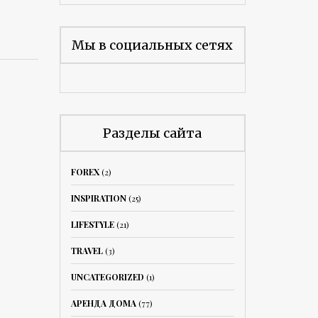
Мы в социальных сетях
Разделы сайта
FOREX
(2)
INSPIRATION
(25)
LIFESTYLE
(21)
TRAVEL
(3)
UNCATEGORIZED
(1)
АРЕНДА ДОМА
(77)