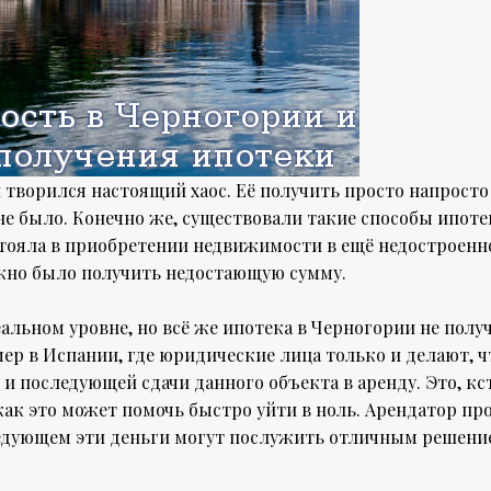
и творился настоящий хаос. Её получить просто напрост
не было. Конечно же, существовали такие способы ипоте
стояла в приобретении недвижимости в ещё недостроенн
ожно было получить недостающую сумму.
альном уровне, но всё же ипотека в Черногории не полу
ер в Испании, где юридические лица только и делают, ч
и последующей сдачи данного объекта в аренду. Это, кс
как это может помочь быстро уйти в ноль. Арендатор пр
следующем эти деньги могут послужить отличным решени