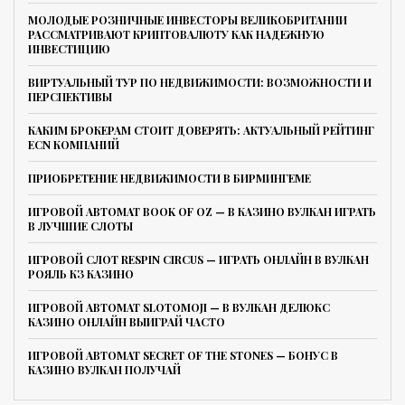
МОЛОДЫЕ РОЗНИЧНЫЕ ИНВЕСТОРЫ ВЕЛИКОБРИТАНИИ
РАССМАТРИВАЮТ КРИПТОВАЛЮТУ КАК НАДЕЖНУЮ
ИНВЕСТИЦИЮ
ВИРТУАЛЬНЫЙ ТУР ПО НЕДВИЖИМОСТИ: ВОЗМОЖНОСТИ И
ПЕРСПЕКТИВЫ
КАКИМ БРОКЕРАМ СТОИТ ДОВЕРЯТЬ: АКТУАЛЬНЫЙ РЕЙТИНГ
ECN КОМПАНИЙ
ПРИОБРЕТЕНИЕ НЕДВИЖИМОСТИ В БИРМИНГЕМЕ
ИГРОВОЙ АВТОМАТ BOOK OF OZ — В КАЗИНО ВУЛКАН ИГРАТЬ
В ЛУЧШИЕ СЛОТЫ
ИГРОВОЙ СЛОТ RESPIN CIRCUS — ИГРАТЬ ОНЛАЙН В ВУЛКАН
РОЯЛЬ КЗ КАЗИНО
ИГРОВОЙ АВТОМАТ SLOTOMOJI — В ВУЛКАН ДЕЛЮКС
КАЗИНО ОНЛАЙН ВЫИГРАЙ ЧАСТО
ИГРОВОЙ АВТОМАТ SECRET OF THE STONES — БОНУС В
КАЗИНО ВУЛКАН ПОЛУЧАЙ