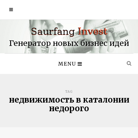
Генератор новых бизнес идей
MENU
TAG
недвижимость в каталонии
недорого