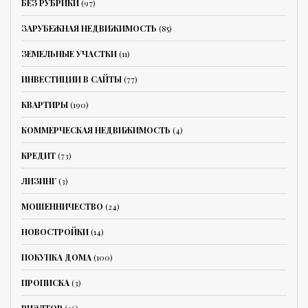
БЕЗ РУБРИКИ
(97)
ЗАРУБЕЖНАЯ НЕДВИЖИМОСТЬ
(85)
ЗЕМЕЛЬНЫЕ УЧАСТКИ
(11)
ИНВЕСТИЦИИ В САЙТЫ
(77)
КВАРТИРЫ
(190)
КОММЕРЧЕСКАЯ НЕДВИЖИМОСТЬ
(4)
КРЕДИТ
(73)
ЛИЗИНГ
(3)
МОШЕННИЧЕСТВО
(24)
НОВОСТРОЙКИ
(14)
ПОКУПКА ДОМА
(100)
ПРОПИСКА
(3)
РИЭЛТОР
(36)