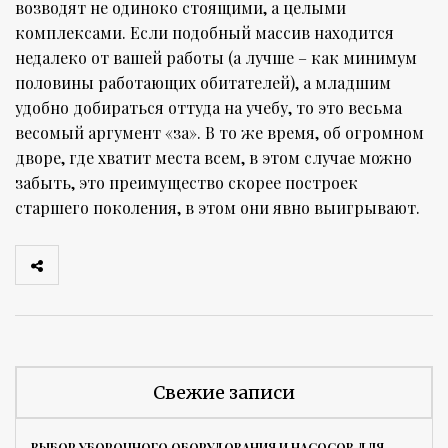
возводят не одиноко стоящими, а целыми
комплексами. Если подобный массив находится
недалеко от вашей работы (а лучше – как минимум
половины работающих обитателей), а младшим
удобно добираться оттуда на учебу, то это весьма
весомый аргумент «за». В то же время, об огромном
дворе, где хватит места всем, в этом случае можно
забыть, это преимущество скорее построек
старшего поколения, в этом они явно выигрывают.
Свежие записи
ВЫБОР УБОРОЧНОГО ОБОРУДОВАНИЯ И НАСОСОВ ДЛЯ