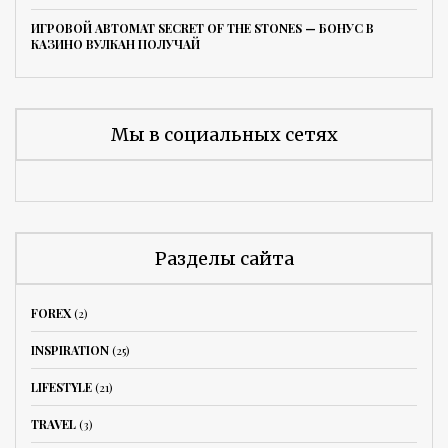
ИГРОВОЙ АВТОМАТ SECRET OF THE STONES — БОНУС В
КАЗИНО ВУЛКАН ПОЛУЧАЙ
Мы в социальных сетях
Разделы сайта
FOREX
(2)
INSPIRATION
(25)
LIFESTYLE
(21)
TRAVEL
(3)