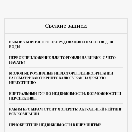
Свежие записи
ВЫБОР УБОРОЧНОГО ОБОРУДОВАНИЯ И НАСОСОВ ДЛЯ
ВОДЫ
ПЕРВОЕ ПРИЛОЖЕНИЕ ДЛЯ ТОРГОВЛИ НА БИРЖЕ: С ЧЕГО
НАЧАТЬ?
МОЛОДЫЕ РОЗНИЧНЫЕ ИНВЕСТОРЫ ВЕЛИКОБРИТАНИИ
РАССМАТРИВАЮТ КРИПТОВАЛЮТУ КАК НАДЕЖНУЮ
ИНВЕСТИЦИЮ
ВИРТУАЛЬНЫЙ ТУР ПО НЕДВИЖИМОСТИ: ВОЗМОЖНОСТИ И
ПЕРСПЕКТИВЫ
КАКИМ БРОКЕРАМ СТОИТ ДОВЕРЯТЬ: АКТУАЛЬНЫЙ РЕЙТИНГ
ECN КОМПАНИЙ
ПРИОБРЕТЕНИЕ НЕДВИЖИМОСТИ В БИРМИНГЕМЕ