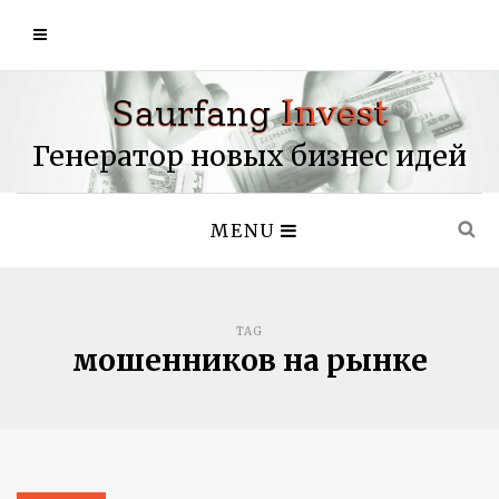
Генератор новых бизнес идей
MENU
TAG
мошенников на рынке