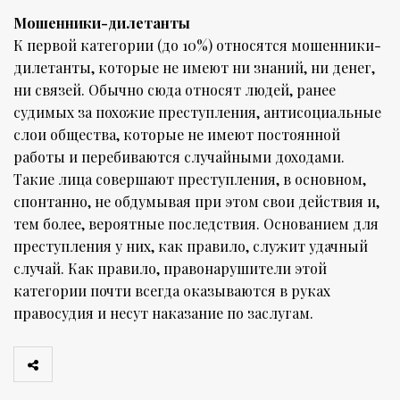
Мошенники-дилетанты
К первой категории (до 10%) относятся мошенники-
дилетанты, которые не имеют ни знаний, ни денег,
ни связей. Обычно сюда относят людей, ранее
судимых за похожие преступления, антисоциальные
слои общества, которые не имеют постоянной
работы и перебиваются случайными доходами.
Такие лица совершают преступления, в основном,
спонтанно, не обдумывая при этом свои действия и,
тем более, вероятные последствия. Основанием для
преступления у них, как правило, служит удачный
случай. Как правило, правонарушители этой
категории почти всегда оказываются в руках
правосудия и несут наказание по заслугам.