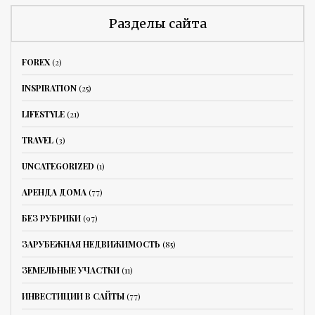
Разделы сайта
FOREX
(2)
INSPIRATION
(25)
LIFESTYLE
(21)
TRAVEL
(3)
UNCATEGORIZED
(1)
АРЕНДА ДОМА
(77)
БЕЗ РУБРИКИ
(97)
ЗАРУБЕЖНАЯ НЕДВИЖИМОСТЬ
(85)
ЗЕМЕЛЬНЫЕ УЧАСТКИ
(11)
ИНВЕСТИЦИИ В САЙТЫ
(77)