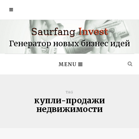
Генератор новых бизнес идей
MENU
TAG
купли-продажи
недвижимости