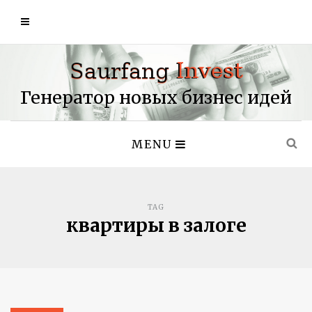
Генератор новых бизнес идей
MENU
TAG
квартиры в залоге