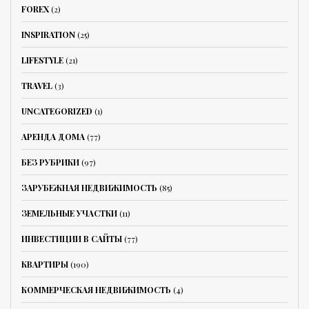
FOREX
(2)
INSPIRATION
(25)
LIFESTYLE
(21)
TRAVEL
(3)
UNCATEGORIZED
(1)
АРЕНДА ДОМА
(77)
БЕЗ РУБРИКИ
(97)
ЗАРУБЕЖНАЯ НЕДВИЖИМОСТЬ
(85)
ЗЕМЕЛЬНЫЕ УЧАСТКИ
(11)
ИНВЕСТИЦИИ В САЙТЫ
(77)
КВАРТИРЫ
(190)
КОММЕРЧЕСКАЯ НЕДВИЖИМОСТЬ
(4)