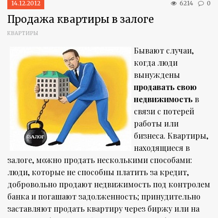
14.12.2012
6214
0
Продажа квартиры в залоге
КВАРТИРЫ
Бывают случаи,
когда люди
вынуждены
продавать свою
недвижимость
в
связи с потерей
работы или
бизнеса. Квартиры,
находящиеся в
залоге, можно продать несколькими способами:
люди, которые не способны платить за кредит,
добровольно продают недвижимость под контролем
банка и погашают задолженность; принудительно
заставляют продать квартиру через биржу или на