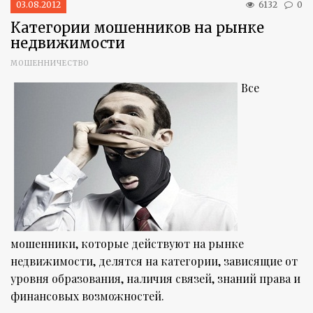
03.08.2012
6132
0
Категории мошенников на рынке
недвижимости
МОШЕННИЧЕСТВО
Все
мошенники, которые действуют на рынке
недвижимости, делятся на категории, зависящие от
уровня образования, наличия связей, знаний права и
финансовых возможностей.