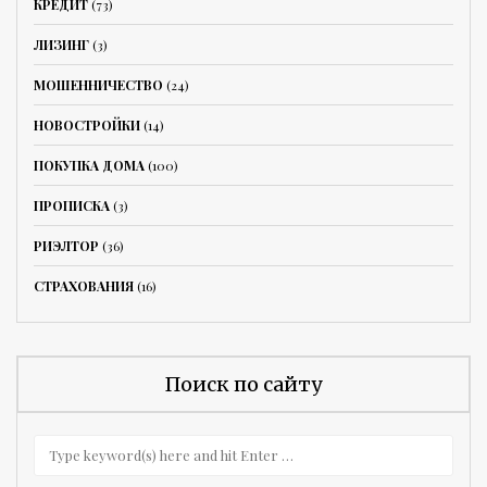
КРЕДИТ
(73)
ЛИЗИНГ
(3)
МОШЕННИЧЕСТВО
(24)
НОВОСТРОЙКИ
(14)
ПОКУПКА ДОМА
(100)
ПРОПИСКА
(3)
РИЭЛТОР
(36)
СТРАХОВАНИЯ
(16)
Поиск по сайту