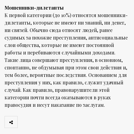
Мошенники-дилетанты
К первой категории (до 10%) относятся мошенники-
дилетанты, которые не имеют ни знаний, ни денег,
ни связей. Обычно сюда относят людей, ранее
судимых за похожие преступления, антисоциальные
слои общества, которые не имеют постоянной
работы и перебиваются случайными доходами.
Такие лица совершают преступления, в основном,
спонтанно, не обдумывая при этом свои действия и,
тем более, вероятные последствия. Основанием для
преступления у них, как правило, служит удачный
случай. Как правило, правонарушители этой
категории почти всегда оказываются в руках
правосудия и несут наказание по заслугам.