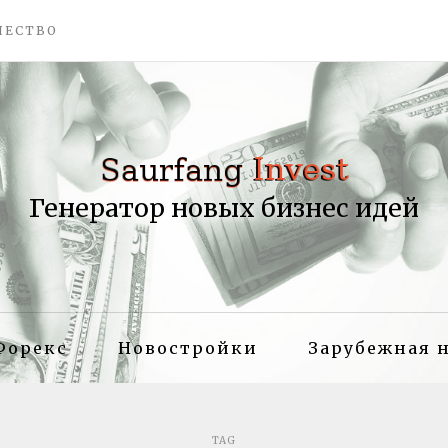
ЧЕСТВО
Генератор новых бизнес идей
Форекс
Новостройки
Зарубежная 
TAG