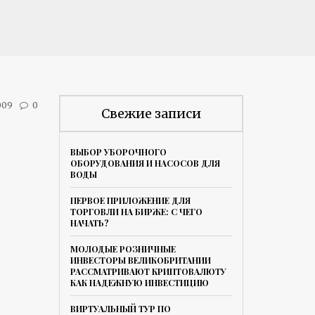
009
0
Свежие записи
ВЫБОР УБОРОЧНОГО
ОБОРУДОВАНИЯ И НАСОСОВ ДЛЯ
ВОДЫ
ПЕРВОЕ ПРИЛОЖЕНИЕ ДЛЯ
ТОРГОВЛИ НА БИРЖЕ: С ЧЕГО
НАЧАТЬ?
МОЛОДЫЕ РОЗНИЧНЫЕ
ИНВЕСТОРЫ ВЕЛИКОБРИТАНИИ
РАССМАТРИВАЮТ КРИПТОВАЛЮТУ
КАК НАДЕЖНУЮ ИНВЕСТИЦИЮ
ВИРТУАЛЬНЫЙ ТУР ПО