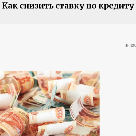
Как снизить ставку по кредиту
10