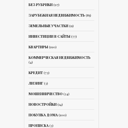
БЕЗ РУБРИКИ
(97)
ЗАРУБЕЖНАЯ НЕДВИЖИМОСТЬ
(85)
ЗЕМЕЛЬНЫЕ УЧАСТКИ
(11)
ИНВЕСТИЦИИ В САЙТЫ
(77)
КВАРТИРЫ
(190)
КОММЕРЧЕСКАЯ НЕДВИЖИМОСТЬ
(4)
КРЕДИТ
(73)
ЛИЗИНГ
(3)
МОШЕННИЧЕСТВО
(24)
НОВОСТРОЙКИ
(14)
ПОКУПКА ДОМА
(100)
ПРОПИСКА
(3)