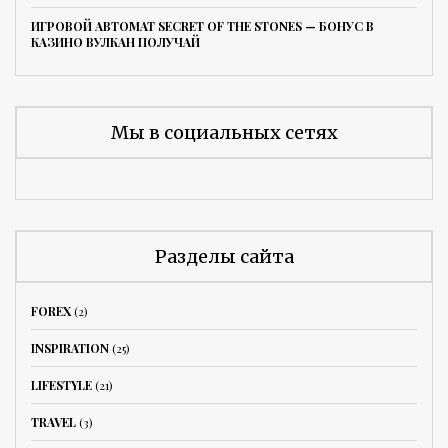
ИГРОВОЙ АВТОМАТ SECRET OF THE STONES — БОНУС В
КАЗИНО ВУЛКАН ПОЛУЧАЙ
Мы в социальных сетях
Разделы сайта
FOREX
(2)
INSPIRATION
(25)
LIFESTYLE
(21)
TRAVEL
(3)