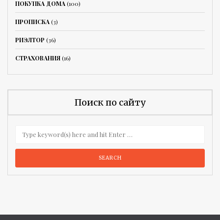
ПОКУПКА ДОМА
(100)
ПРОПИСКА
(3)
РИЭЛТОР
(36)
СТРАХОВАНИЯ
(16)
Поиск по сайту