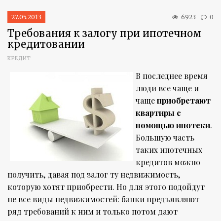
27.05.2013
6923
0
Требования к залогу при ипотечном
кредитовании
КРЕДИТ
В последнее время
люди все чаще и
чаще
приобретают
квартиры с
помощью ипотеки
.
Большую часть
таких ипотечных
кредитов можно
получить, давая под залог ту недвижимость,
которую хотят приобрести. Но для этого подойдут
не все виды недвижимостей: банки предъявляют
ряд требований к ним и только потом дают