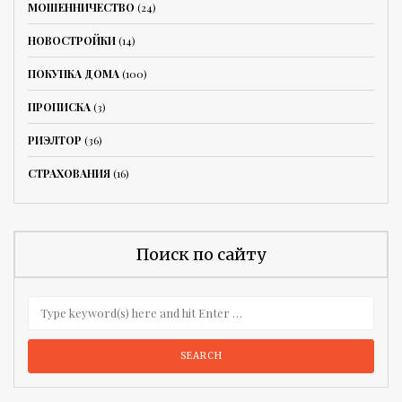
МОШЕННИЧЕСТВО
(24)
НОВОСТРОЙКИ
(14)
ПОКУПКА ДОМА
(100)
ПРОПИСКА
(3)
РИЭЛТОР
(36)
СТРАХОВАНИЯ
(16)
Поиск по сайту