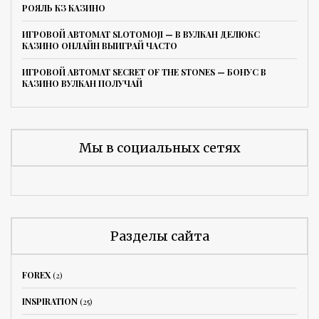
РОЯЛЬ КЗ КАЗИНО
ИГРОВОЙ АВТОМАТ SLOTOMOJI — В ВУЛКАН ДЕЛЮКС
КАЗИНО ОНЛАЙН ВЫИГРАЙ ЧАСТО
ИГРОВОЙ АВТОМАТ SECRET OF THE STONES — БОНУС В
КАЗИНО ВУЛКАН ПОЛУЧАЙ
Мы в социальных сетях
Разделы сайта
FOREX
(2)
INSPIRATION
(25)