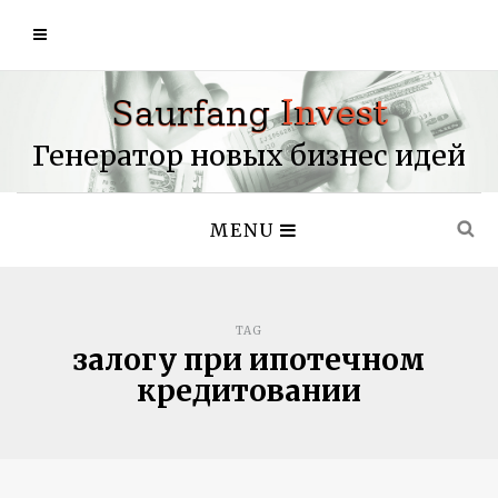
Генератор новых бизнес идей
MENU
TAG
залогу при ипотечном
кредитовании