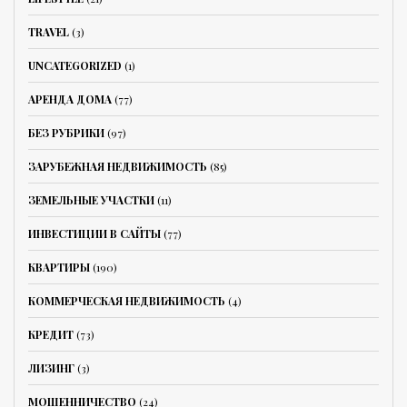
TRAVEL
(3)
UNCATEGORIZED
(1)
АРЕНДА ДОМА
(77)
БЕЗ РУБРИКИ
(97)
ЗАРУБЕЖНАЯ НЕДВИЖИМОСТЬ
(85)
ЗЕМЕЛЬНЫЕ УЧАСТКИ
(11)
ИНВЕСТИЦИИ В САЙТЫ
(77)
КВАРТИРЫ
(190)
КОММЕРЧЕСКАЯ НЕДВИЖИМОСТЬ
(4)
КРЕДИТ
(73)
ЛИЗИНГ
(3)
МОШЕННИЧЕСТВО
(24)