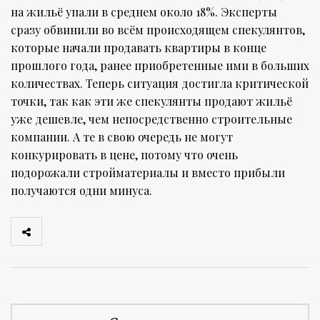
на жильё упали в среднем около 18%. Эксперты
сразу обвинили во всём происходящем спекулянтов,
которые начали продавать квартиры в конце
прошлого года, ранее приобретенные ими в больших
количествах. Теперь ситуация достигла критической
точки, так как эти же спекулянты продают жильё
уже дешевле, чем непосредственно строительные
компании. А те в свою очередь не могут
конкурировать в цене, потому что очень
подорожали стройматериалы и вместо прибыли
получаются одни минуса.