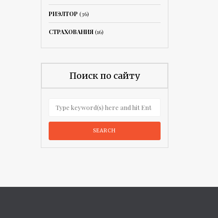
РИЭЛТОР
(36)
СТРАХОВАНИЯ
(16)
Поиск по сайту