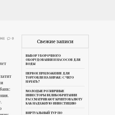
961
0
Свежие записи
ВЫБОР УБОРОЧНОГО
ОБОРУДОВАНИЯ И НАСОСОВ ДЛЯ
очет
ВОДЫ
ПЕРВОЕ ПРИЛОЖЕНИЕ ДЛЯ
платит
ТОРГОВЛИ НА БИРЖЕ: С ЧЕГО
НАЧАТЬ?
ни
банк:
МОЛОДЫЕ РОЗНИЧНЫЕ
ния.
ИНВЕСТОРЫ ВЕЛИКОБРИТАНИИ
РАССМАТРИВАЮТ КРИПТОВАЛЮТУ
.
КАК НАДЕЖНУЮ ИНВЕСТИЦИЮ
о
ВИРТУАЛЬНЫЙ ТУР ПО
емщик