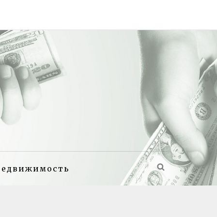
недвижимость