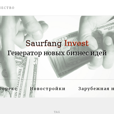
ЧЕСТВО
Генератор новых бизнес идей
Форекс
Новостройки
Зарубежная 
TAG