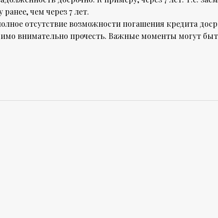
ранее, чем через 7 лет.
полное отсутствие возможности погашения кредита доср
одимо внимательно прочесть. Важные моменты могут бы