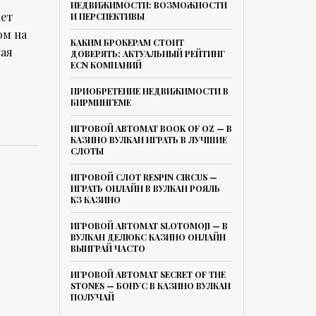
НЕДВИЖИМОСТИ: ВОЗМОЖНОСТИ
жет
И ПЕРСПЕКТИВЫ
ом на
КАКИМ БРОКЕРАМ СТОИТ
ная
ДОВЕРЯТЬ: АКТУАЛЬНЫЙ РЕЙТИНГ
ECN КОМПАНИЙ
ПРИОБРЕТЕНИЕ НЕДВИЖИМОСТИ В
БИРМИНГЕМЕ
ИГРОВОЙ АВТОМАТ BOOK OF OZ — В
КАЗИНО ВУЛКАН ИГРАТЬ В ЛУЧШИЕ
СЛОТЫ
ИГРОВОЙ СЛОТ RESPIN CIRCUS —
ИГРАТЬ ОНЛАЙН В ВУЛКАН РОЯЛЬ
КЗ КАЗИНО
ИГРОВОЙ АВТОМАТ SLOTOMOJI — В
ВУЛКАН ДЕЛЮКС КАЗИНО ОНЛАЙН
ВЫИГРАЙ ЧАСТО
ИГРОВОЙ АВТОМАТ SECRET OF THE
STONES — БОНУС В КАЗИНО ВУЛКАН
ПОЛУЧАЙ