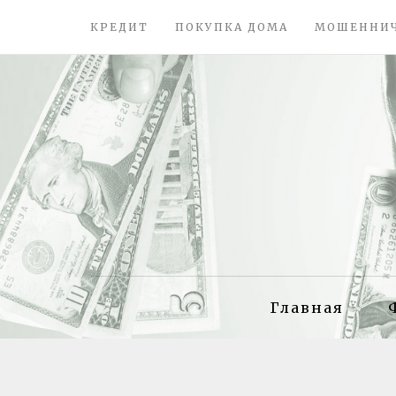
КРЕДИТ
ПОКУПКА ДОМА
МОШЕННИ
Главная