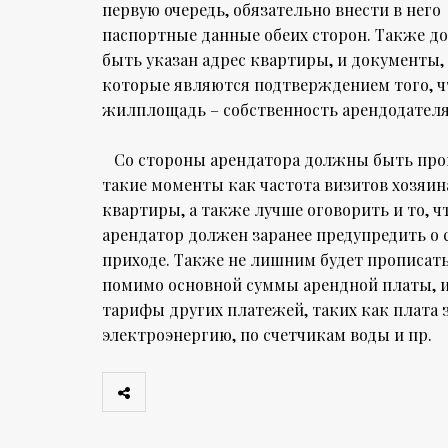
первую очередь, обязательно внести в него
паспортные данные обеих сторон. Также д
быть указан адрес квартиры, и документы,
которые являются подтверждением того, ч
жилплощадь – собственность арендодателя
Со стороны арендатора должны быть пр
такие моменты как частота визитов хозяин
квартиры, а также лучше оговорить и то, ч
арендатор должен заранее предупредить о 
приходе. Также не лишним будет прописать
помимо основной суммы арендной платы, 
тарифы других платежей, таких как плата 
электроэнергию, по счетчикам воды и пр.