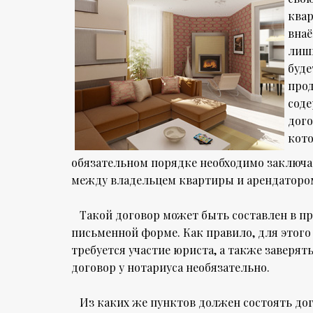
ква
внаё
лиш
буде
про
сод
дого
кот
обязательном порядке необходимо заключа
между владельцем квартиры и арендаторо
Такой договор может быть составлен в п
письменной форме. Как правило, для этого
требуется участие юриста, а также заверят
договор у нотариуса необязательно.
Из каких же пунктов должен состоять дог