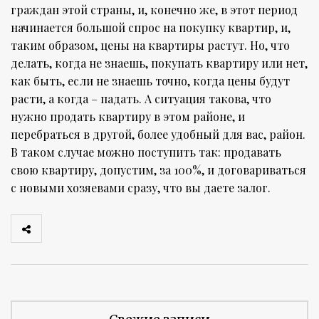
граждан этой страны, и, конечно же, в этот период
начинается большой спрос на покупку квартир, и,
таким образом, цены на квартиры растут. Но, что
делать, когда не знаешь, покупать квартиру или нет,
как быть, если не знаешь точно, когда цены будут
расти, а когда – падать. А ситуация такова, что
нужно продать квартиру в этом районе, и
перебраться в другой, более удобный для вас, район.
В таком случае можно поступить так: продавать
свою квартиру, допустим, за 100%, и договариваться
с новыми хозяевами сразу, что вы даете залог.