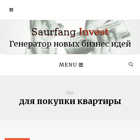
Генератор новых бизнес идей
MENU
TAG
для покупки квартиры