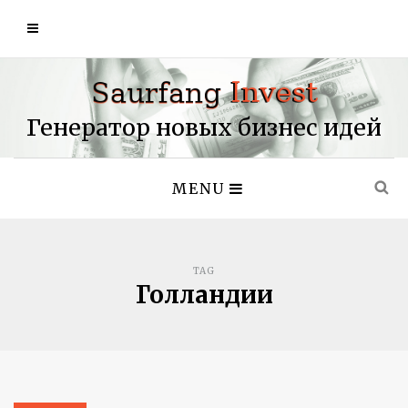
Генератор новых бизнес идей
MENU
TAG
Голландии