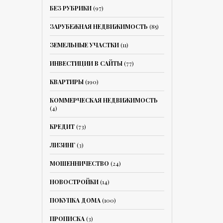
БЕЗ РУБРИКИ
(97)
ЗАРУБЕЖНАЯ НЕДВИЖИМОСТЬ
(85)
ЗЕМЕЛЬНЫЕ УЧАСТКИ
(11)
ИНВЕСТИЦИИ В САЙТЫ
(77)
КВАРТИРЫ
(190)
КОММЕРЧЕСКАЯ НЕДВИЖИМОСТЬ
(4)
КРЕДИТ
(73)
ЛИЗИНГ
(3)
МОШЕННИЧЕСТВО
(24)
НОВОСТРОЙКИ
(14)
ПОКУПКА ДОМА
(100)
ПРОПИСКА
(3)