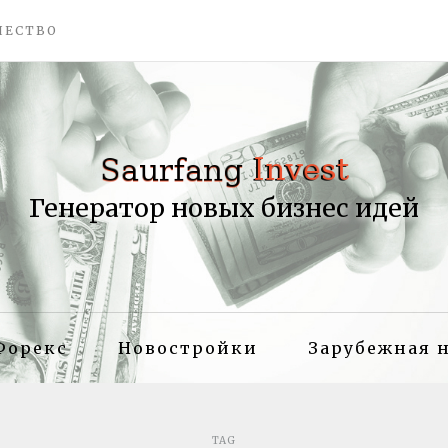
ЧЕСТВО
Генератор новых бизнес идей
Форекс
Новостройки
Зарубежная 
TAG