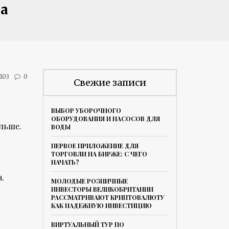
а
103
0
Свежие записи
ВЫБОР УБОРОЧНОГО
ОБОРУДОВАНИЯ И НАСОСОВ ДЛЯ
льше.
ВОДЫ
ПЕРВОЕ ПРИЛОЖЕНИЕ ДЛЯ
ТОРГОВЛИ НА БИРЖЕ: С ЧЕГО
НАЧАТЬ?
.
МОЛОДЫЕ РОЗНИЧНЫЕ
ИНВЕСТОРЫ ВЕЛИКОБРИТАНИИ
РАССМАТРИВАЮТ КРИПТОВАЛЮТУ
КАК НАДЕЖНУЮ ИНВЕСТИЦИЮ
ВИРТУАЛЬНЫЙ ТУР ПО