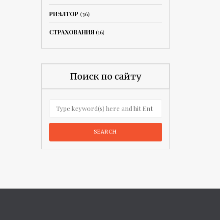
РИЭЛТОР
(36)
СТРАХОВАНИЯ
(16)
Поиск по сайту