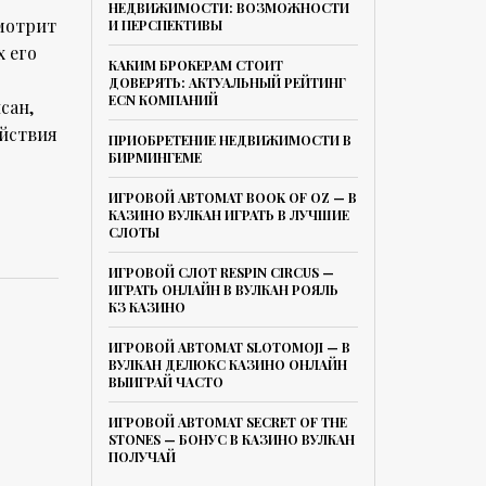
НЕДВИЖИМОСТИ: ВОЗМОЖНОСТИ
смотрит
И ПЕРСПЕКТИВЫ
 его
КАКИМ БРОКЕРАМ СТОИТ
ДОВЕРЯТЬ: АКТУАЛЬНЫЙ РЕЙТИНГ
ECN КОМПАНИЙ
сан,
ействия
ПРИОБРЕТЕНИЕ НЕДВИЖИМОСТИ В
БИРМИНГЕМЕ
ИГРОВОЙ АВТОМАТ BOOK OF OZ — В
КАЗИНО ВУЛКАН ИГРАТЬ В ЛУЧШИЕ
СЛОТЫ
ИГРОВОЙ СЛОТ RESPIN CIRCUS —
ИГРАТЬ ОНЛАЙН В ВУЛКАН РОЯЛЬ
КЗ КАЗИНО
ИГРОВОЙ АВТОМАТ SLOTOMOJI — В
ВУЛКАН ДЕЛЮКС КАЗИНО ОНЛАЙН
ВЫИГРАЙ ЧАСТО
ИГРОВОЙ АВТОМАТ SECRET OF THE
STONES — БОНУС В КАЗИНО ВУЛКАН
ПОЛУЧАЙ