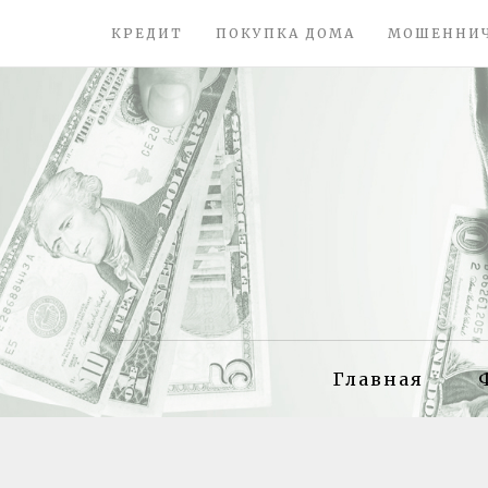
КРЕДИТ
ПОКУПКА ДОМА
МОШЕННИ
Главная