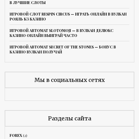
В ЛУЧШИЕ СЛОТЫ
ИГРОВОЙ СЛОТ RESPIN CIRCUS — ИГРАТЬ ОНЛАЙН В ВУЛКАН
РОЯЛЬ КЗ КАЗИНО
ИГРОВОЙ АВТОМАТ SLOTOMOJI — В ВУЛКАН ДЕЛЮКС
КАЗИНО ОНЛАЙН ВЫИГРАЙ ЧАСТО
ИГРОВОЙ АВТОМАТ SECRET OF THE STONES — БОНУС В
КАЗИНО ВУЛКАН ПОЛУЧАЙ
Мы в социальных сетях
Разделы сайта
FOREX
(2)