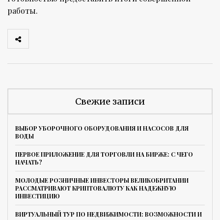
работы.
Свежие записи
ВЫБОР УБОРОЧНОГО ОБОРУДОВАНИЯ И НАСОСОВ ДЛЯ
ВОДЫ
ПЕРВОЕ ПРИЛОЖЕНИЕ ДЛЯ ТОРГОВЛИ НА БИРЖЕ: С ЧЕГО
НАЧАТЬ?
МОЛОДЫЕ РОЗНИЧНЫЕ ИНВЕСТОРЫ ВЕЛИКОБРИТАНИИ
РАССМАТРИВАЮТ КРИПТОВАЛЮТУ КАК НАДЕЖНУЮ
ИНВЕСТИЦИЮ
ВИРТУАЛЬНЫЙ ТУР ПО НЕДВИЖИМОСТИ: ВОЗМОЖНОСТИ И