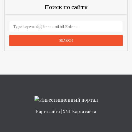
Поиск по сайту
Карта сайта
|
XML Карта сайта