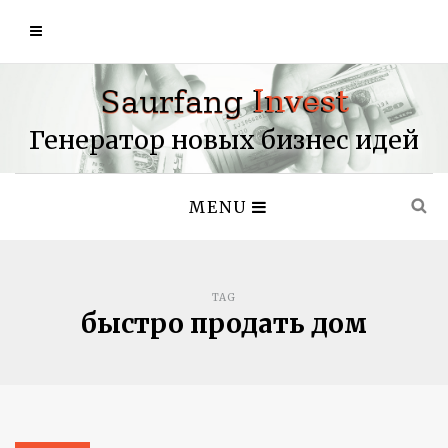
Генератор новых бизнес идей
MENU
TAG
быстро продать дом