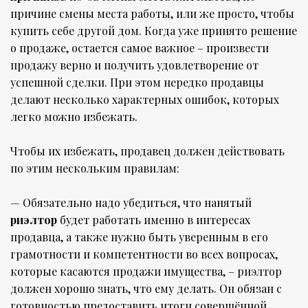
причине смены места работы, или же просто, чтобы
купить себе другой дом. Когда уже принято решение
о продаже, остается самое важное – произвести
продажу верно и получить удовлетворение от
успешной сделки. При этом нередко продавцы
делают несколько характерных ошибок, которых
легко можно избежать.
Чтобы их избежать, продавец должен действовать
по этим нескольким правилам:
— Обязательно надо убедиться, что нанятый
риэлтор
будет работать именно в интересах
продавца, а также нужно быть уверенным в его
грамотности и компетентности во всех вопросах,
которые касаются продажи имущества, – риэлтор
должен хорошо знать, что ему делать. Он обязан с
готовностью предоставить итоги совершённой