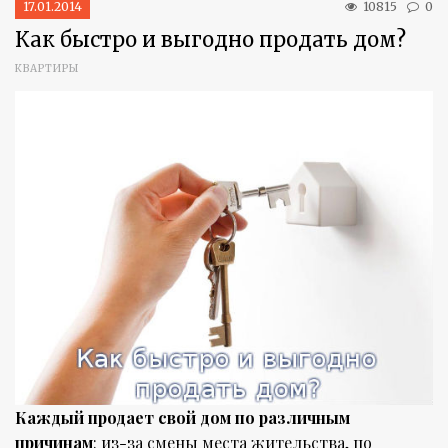
17.01.2014
10815
0
Как быстро и выгодно продать дом?
КВАРТИРЫ
Каждый продает свой дом по различным
причинам
: из-за смены места жительства, по