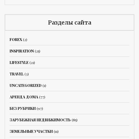
Разделы сайта
FOREX
(2)
INSPIRATION
(25)
LIFESTYLE
(21)
TRAVEL
(3)
UNCATEGORIZED
(1)
АРЕНДА ДОМА
(77)
БЕЗ РУБРИКИ
(97)
ЗАРУБЕЖНАЯ НЕДВИЖИМОСТЬ
(85)
ЗЕМЕЛЬНЫЕ УЧАСТКИ
(11)