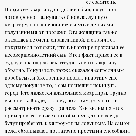
ее сожитель.
Продав ее квартиру, он должен был, по устной
договоренности, купить ей новую, лучшую
квартиру, но поспешил исчезнуть с деньгами,
полученными от продажи. Эта женщина также
оказалась не очень справедливой, и скрыла от
покупателя тот факт, что в квартире проживал ее
несовершеннолетний сын. Этот факт привел ее в
суд, где она надеялась отсудить свою квартиру
обратно. Покупатель также оказался «стреляным
воробьем», и быстренько продал квартиру еще
одному покупателю, а сам поспешил покинуть
город. Кто является владельцем квартиры, трудно
выяснить. В суде, к слову, по этому делу начали
рассматривать сразу три дела. Как видим из этих
примеров, если вас хотят обмануть, то не всегда
будут прибегать к хитроумным ловушкам. На самом
деле, обманывают достаточно простыми способами.