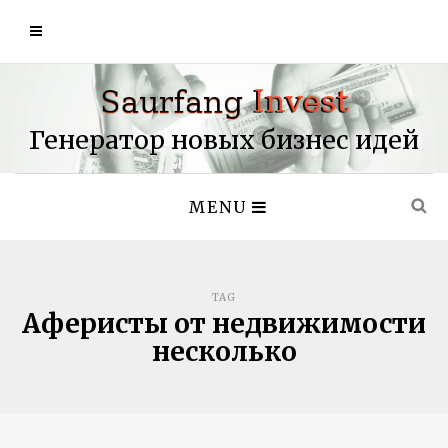
Генератор новых бизнес идей
MENU
TAG
Аферисты от недвижимости
несколько