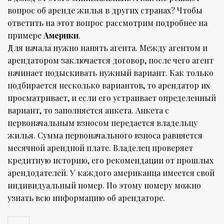
вопрос об аренде жилья в других странах? Чтобы
ответить на этот вопрос рассмотрим подробнее на
примере
Америки
.
Для начала нужно нанять агента. Между агентом и
арендатором заключается договор, после чего агент
начинает подыскивать нужный вариант. Как только
подбирается несколько вариантов, то арендатор их
просматривает, и если его устраивает определенный
вариант, то заполняется анкета. Анкета с
первоначальным взносом передается владельцу
жилья. Сумма первоначального взноса равняется
месячной арендной плате. Владелец проверяет
кредитную историю, его рекомендации от прошлых
арендодателей. У каждого американца имеется свой
индивидуальный номер. По этому номеру можно
узнать всю информацию об арендаторе.