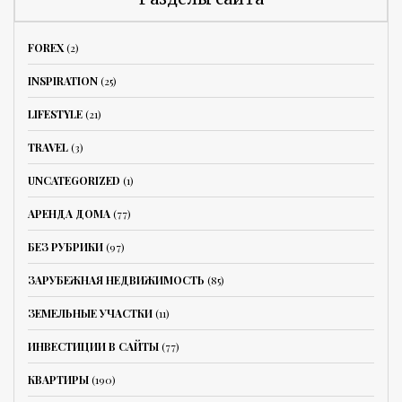
FOREX
(2)
INSPIRATION
(25)
LIFESTYLE
(21)
TRAVEL
(3)
UNCATEGORIZED
(1)
АРЕНДА ДОМА
(77)
БЕЗ РУБРИКИ
(97)
ЗАРУБЕЖНАЯ НЕДВИЖИМОСТЬ
(85)
ЗЕМЕЛЬНЫЕ УЧАСТКИ
(11)
ИНВЕСТИЦИИ В САЙТЫ
(77)
КВАРТИРЫ
(190)