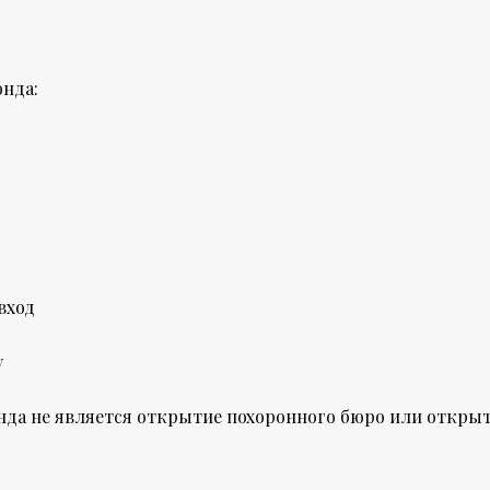
нда:
вход
у
да не является открытие похоронного бюро или откры