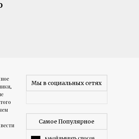
о
чное
Мы в социальных сетях
ники,
ие
 того
 чем
Самое Популярное
ывести
КАКОЙ ВЫБРАТЬ СПОСОБ