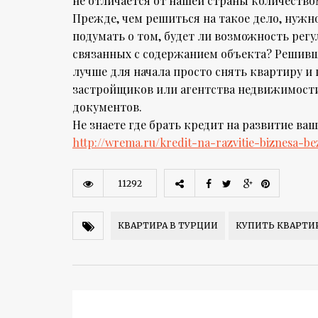
не отличается от нашей страны количество
Прежде, чем решиться на такое дело, нужно
подумать о том, будет ли возможность рег
связанных с содержанием объекта? Решивш
лучше для начала просто снять квартиру и
застройщиков или агентства недвижимости
документов.
Не знаете где брать кредит на развитие в
http://wrema.ru/kredit-na-razvitie-biznesa-be
11292
КВАРТИРА В ТУРЦИИ
КУПИТЬ КВАРТИ