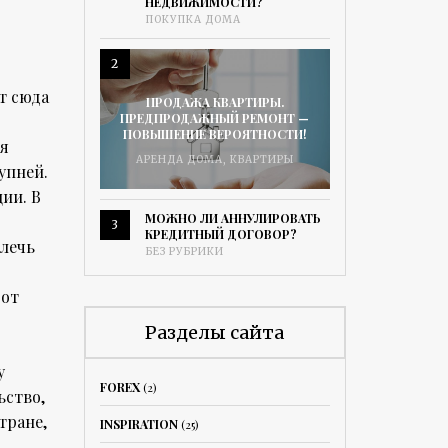
НЕДВИЖИМОСТИ?
ПОКУПКА ДОМА
2
т сюда
ПРОДАЖА КВАРТИРЫ.
ПРЕДПРОДАЖНЫЙ РЕМОНТ —
ПОВЫШЕНИЕ ВЕРОЯТНОСТИ!
ия
АРЕНДА ДОМА
,
КВАРТИРЫ
упней.
ии. В
МОЖНО ЛИ АННУЛИРОВАТЬ
3
КРЕДИТНЫЙ ДОГОВОР?
лечь
БЕЗ РУБРИКИ
 от
Разделы сайта
у
FOREX
(2)
ьство,
тране,
INSPIRATION
(25)