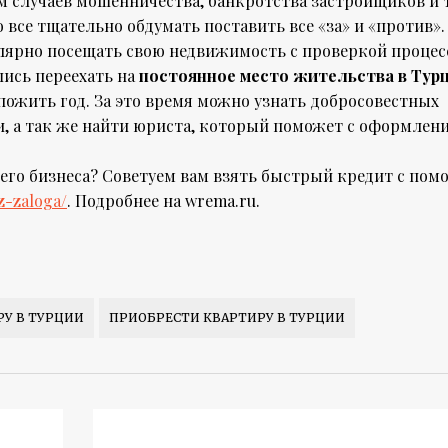
м случаев мошенничества, банкротства застройщиков и т
 все тщательно обдумать поставить все «за» и «против».
улярно посещать свою недвижимость с проверкой процес
ись переехать на
постоянное место жительства в Тур
 пожить год. За это время можно узнать добросовестных
, а так же найти юриста, который поможет с оформлен
ашего бизнеса? Советуем вам взять быстрый кредит с по
z-zaloga/
. Подробнее на wrema.ru.
РУ В ТУРЦИИ
ПРИОБРЕСТИ КВАРТИРУ В ТУРЦИИ