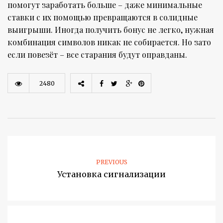
помогут заработать больше – даже минимальные
ставки с их помощью превращаются в солидные
выигрыши. Иногда получить бонус не легко, нужная
комбинация символов никак не собирается. Но зато
если повезёт – все старания будут оправданы.
2480
PREVIOUS
Установка сигнализации