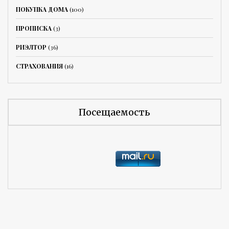
ПОКУПКА ДОМА
(100)
ПРОПИСКА
(3)
РИЭЛТОР
(36)
СТРАХОВАНИЯ
(16)
Посещаемость