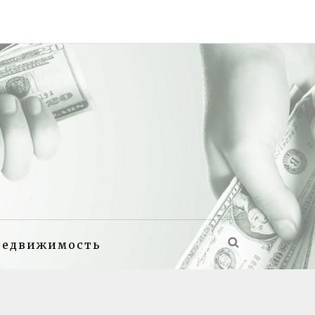
недвижимость