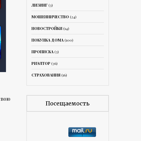
ЛИЗИНГ
(3)
МОШЕННИЧЕСТВО
(24)
НОВОСТРОЙКИ
(14)
ПОКУПКА ДОМА
(100)
ПРОПИСКА
(3)
РИЭЛТОР
(36)
СТРАХОВАНИЯ
(16)
свою
Посещаемость