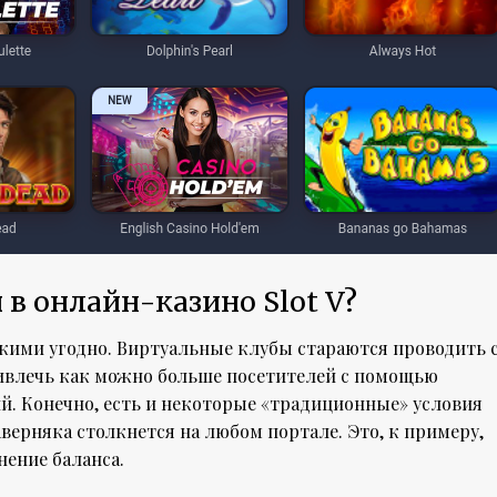
 в онлайн-казино Slot V?
акими угодно. Виртуальные клубы стараются проводить 
ивлечь как можно больше посетителей с помощью
. Конечно, есть и некоторые «традиционные» условия
верняка столкнется на любом портале. Это, к примеру,
ение баланса.