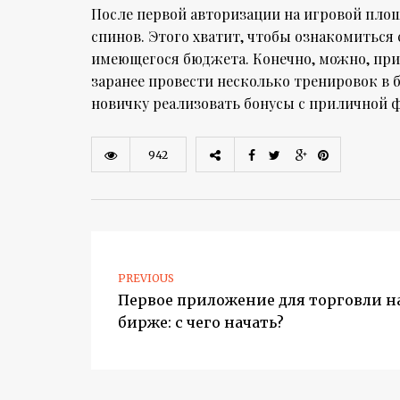
После первой авторизации на игровой площ
спинов. Этого хватит, чтобы ознакомиться
имеющегося бюджета. Конечно, можно, при 
заранее провести несколько тренировок в
новичку реализовать бонусы с приличной 
942
PREVIOUS
Первое приложение для торговли н
бирже: с чего начать?