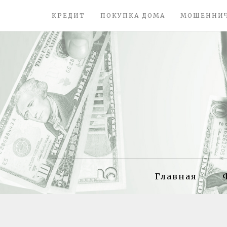
КРЕДИТ
ПОКУПКА ДОМА
МОШЕННИ
Главная