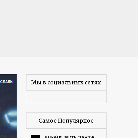
-
Мы в социальных сетях
Самое Популярное
КАКОЙ ВЫБРАТЬ СПОСОБ