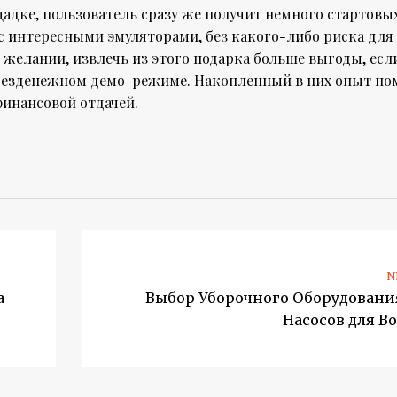
адке, пользователь сразу же получит немного стартовы
 с интересными эмуляторами, без какого-либо риска для
желании, извлечь из этого подарка больше выгоды, есл
 безденежном демо-режиме. Накопленный в них опыт п
финансовой отдачей.
N
а
Выбор Уборочного Оборудовани
Насосов для В