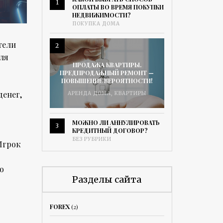
1
ОПЛАТЫ ВО ВРЕМЯ ПОКУПКИ
НЕДВИЖИМОСТИ?
ПОКУПКА ДОМА
тели
2
для
ПРОДАЖА КВАРТИРЫ.
ПРЕДПРОДАЖНЫЙ РЕМОНТ —
ПОВЫШЕНИЕ ВЕРОЯТНОСТИ!
денег,
АРЕНДА ДОМА
,
КВАРТИРЫ
МОЖНО ЛИ АННУЛИРОВАТЬ
3
КРЕДИТНЫЙ ДОГОВОР?
БЕЗ РУБРИКИ
Игрок
о
Разделы сайта
FOREX
(2)