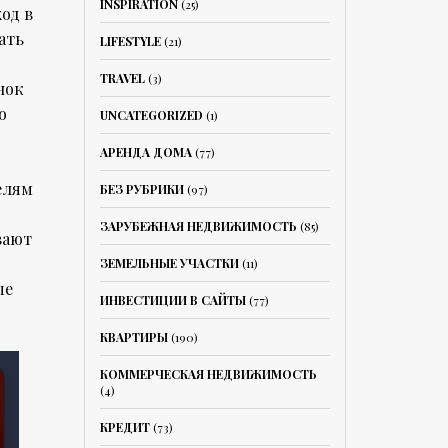
INSPIRATION
(25)
од в
ать
LIFESTYLE
(21)
TRAVEL
(3)
нок
о
UNCATEGORIZED
(1)
АРЕНДА ДОМА
(77)
елям
БЕЗ РУБРИКИ
(97)
ЗАРУБЕЖНАЯ НЕДВИЖИМОСТЬ
(85)
вают
ЗЕМЕЛЬНЫЕ УЧАСТКИ
(11)
ые
ИНВЕСТИЦИИ В САЙТЫ
(77)
КВАРТИРЫ
(190)
КОММЕРЧЕСКАЯ НЕДВИЖИМОСТЬ
(4)
КРЕДИТ
(73)