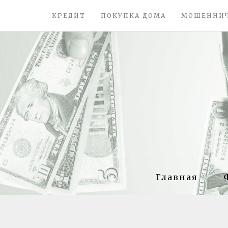
КРЕДИТ
ПОКУПКА ДОМА
МОШЕННИ
Главная