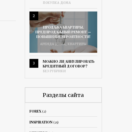
ПОКУПКА ДОМА
2
ПРОДАЖА КВАРТИРЫ.
ПРЕДПРОДАЖНЫЙ РЕМОНТ —
ПОВЫШЕНИЕ ВЕРОЯТНОСТИ!
АРЕНДА ДОМА
,
КВАРТИРЫ
МОЖНО ЛИ АННУЛИРОВАТЬ
3
КРЕДИТНЫЙ ДОГОВОР?
БЕЗ РУБРИКИ
Разделы сайта
FOREX
(2)
INSPIRATION
(25)