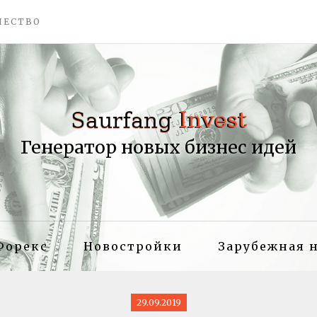
ЧЕСТВО
Генератор новых бизнес идей
Форекс
Новостройки
Зарубежная 
29.09.2019