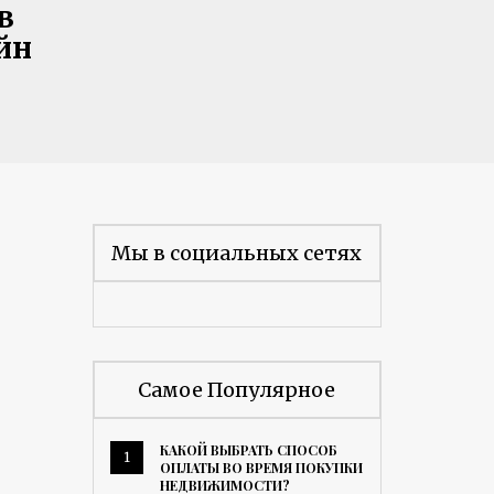
в
йн
Мы в социальных сетях
Самое Популярное
КАКОЙ ВЫБРАТЬ СПОСОБ
1
ОПЛАТЫ ВО ВРЕМЯ ПОКУПКИ
НЕДВИЖИМОСТИ?