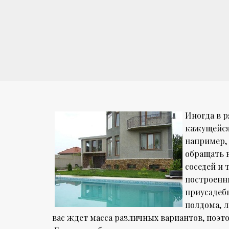
Иногда в р
кажущейся 
например, 
обращать в
соседей и 
построенн
приусадеб
полдома, л
вас ждет масса различных вариантов, поэт