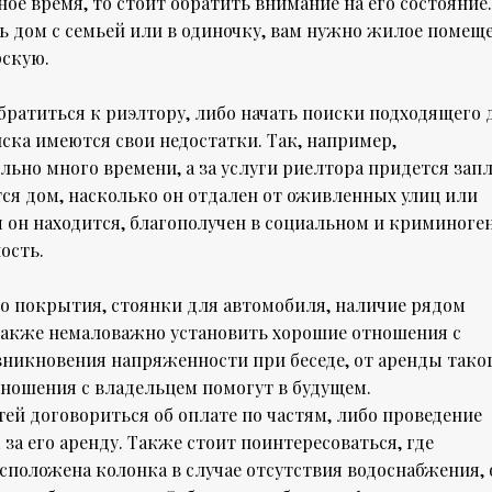
ое время, то стоит обратить внимание на его состояние.
ть дом с семьей или в одиночку, вам нужно жилое помещ
рскую.
ратиться к риэлтору, либо начать поиски подходящего 
ска имеются свои недостатки. Так, например,
ьно много времени, а за услуги риелтора придется запл
тся дом, насколько он отдален от оживленных улиц или
 он находится, благополучен в социальном и криминоге
ость.
го покрытия, стоянки для автомобиля, наличие рядом
 Также немаловажно установить хорошие отношения с
зникновения напряженности при беседе, от аренды тако
тношения с владельцем помогут в будущем.
ей договориться об оплате по частям, либо проведение
за его аренду. Также стоит поинтересоваться, где
сположена колонка в случае отсутствия водоснабжения, 