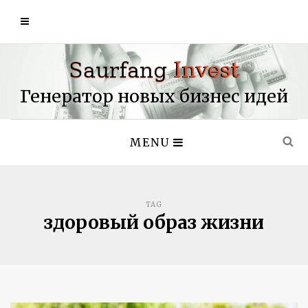
Генератор новых бизнес идей
MENU
TAG
здоровый образ жизни