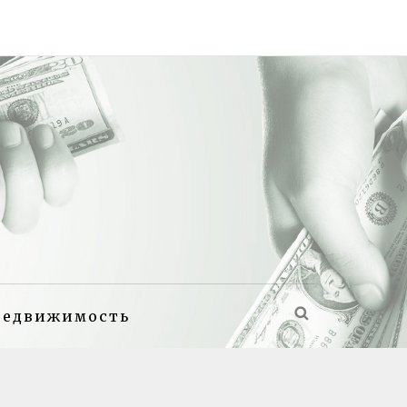
недвижимость