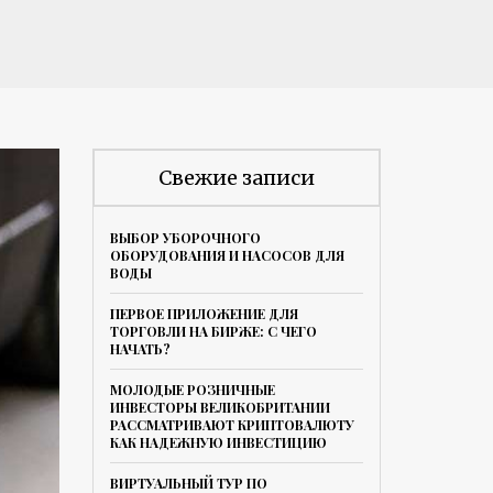
Свежие записи
ВЫБОР УБОРОЧНОГО
ОБОРУДОВАНИЯ И НАСОСОВ ДЛЯ
ВОДЫ
ПЕРВОЕ ПРИЛОЖЕНИЕ ДЛЯ
ТОРГОВЛИ НА БИРЖЕ: С ЧЕГО
НАЧАТЬ?
МОЛОДЫЕ РОЗНИЧНЫЕ
ИНВЕСТОРЫ ВЕЛИКОБРИТАНИИ
РАССМАТРИВАЮТ КРИПТОВАЛЮТУ
КАК НАДЕЖНУЮ ИНВЕСТИЦИЮ
ВИРТУАЛЬНЫЙ ТУР ПО